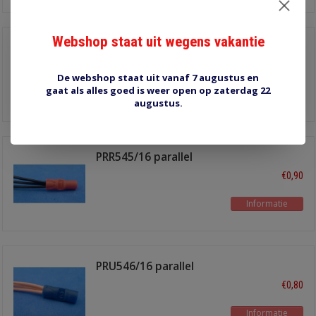
Webshop staat uit wegens vakantie
PRR545
€1,10
De webshop staat uit vanaf 7 augustus en
gaat als alles goed is weer open op zaterdag 22
Informatie
augustus.
PRR545/16 parallel
verbinder
€0,90
Informatie
PRU546/16 parallel
conector
€0,80
Informatie