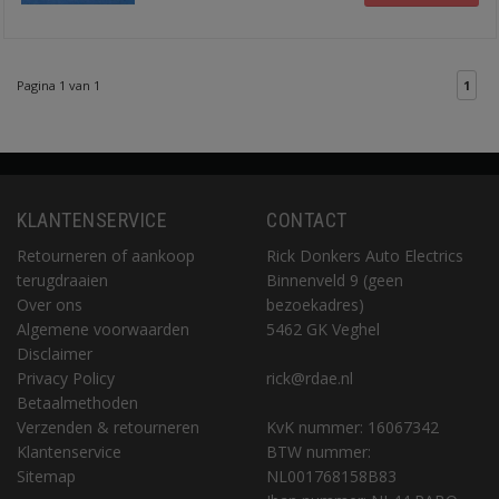
Pagina 1 van 1
1
KLANTENSERVICE
CONTACT
Retourneren of aankoop
Rick Donkers Auto Electrics
terugdraaien
Binnenveld 9 (geen
Over ons
bezoekadres)
Algemene voorwaarden
5462 GK Veghel
Disclaimer
Privacy Policy
rick@rdae.nl
Betaalmethoden
Verzenden & retourneren
KvK nummer: 16067342
Klantenservice
BTW nummer:
Sitemap
NL001768158B83