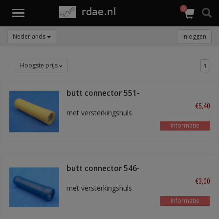
0
Toggle
navigation
Nederlands
Inloggen
Hoogste prijs
1
butt connector 551-
YLW-A
€5,40
met versterkingshuls
Informatie
butt connector 546-
BLU
€3,00
met versterkingshuls
Informatie