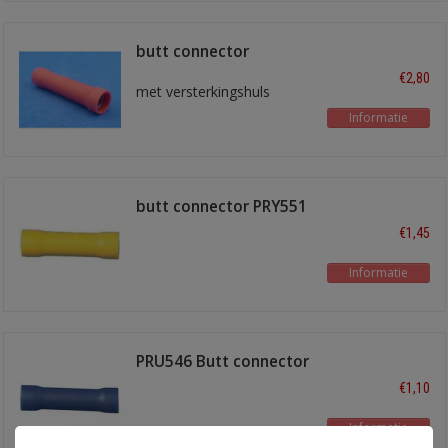
butt connector
545REDA
€2,80
met versterkingshuls
Informatie
butt connector PRY551
€1,45
Informatie
PRU546 Butt connector
blauw
€1,10
Informatie