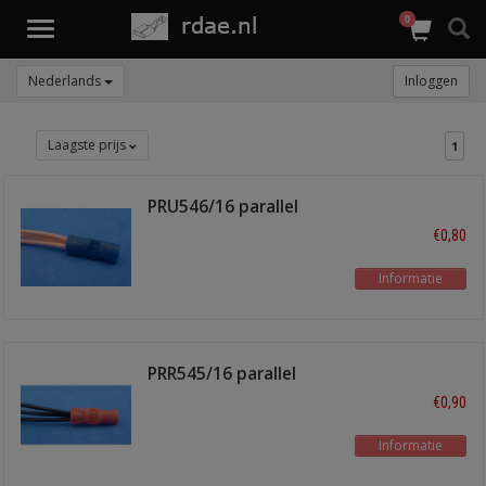
0
Toggle
navigation
Nederlands
Inloggen
Laagste prijs
1
PRU546/16 parallel
conector
€0,80
Informatie
PRR545/16 parallel
verbinder
€0,90
Informatie