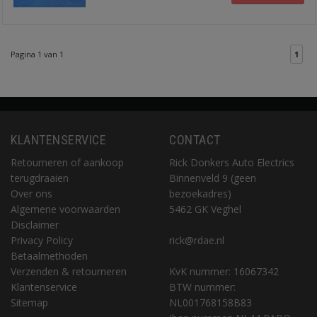
Pagina 1 van 1
1
KLANTENSERVICE
CONTACT
Retourneren of aankoop
Rick Donkers Auto Electrics
terugdraaien
Binnenveld 9 (geen
Over ons
bezoekadres)
Algemene voorwaarden
5462 GK Veghel
Disclaimer
Privacy Policy
rick@rdae.nl
Betaalmethoden
Verzenden & retourneren
KvK nummer: 16067342
Klantenservice
BTW nummer:
Sitemap
NL001768158B83