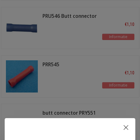
PRU546 Butt connector
blauw
€1,10
Informatie
PRR545
€1,10
Informatie
butt connector PRY551
€1,45
Informatie