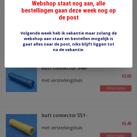
Webshop staat nog aan, alle
bestellingen gaan deze week nog op
de post
butt connector
545REDA
€2,80
met versterkingshuls
Volgende week heb ik vakantie maar zolang de
webshop aan staat en bestellen mogelijk is
Informatie
gaat alles naar de post, niks blijft liggen tot
na de vakantie.
butt connector 546-
BLU
€3,00
met versterkingshuls
Informatie
butt connector 551-
YLW-A
€5,40
met versterkingshuls
Informatie