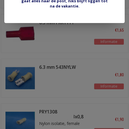
gaat alles naar de post, niks blijft liggen tot
na de vakantie.
6.3 mm PRR1111
€1,65
Informatie
6.3 mm 543NYLW
€1,80
Informatie
PRY1308
schuifstekker6,3x0,8
€1,90
Nylon isolatie, female