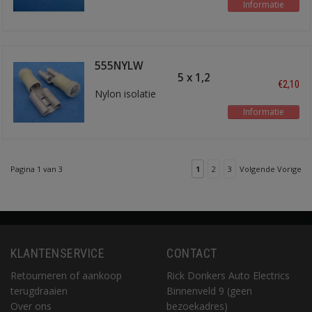
Informatie
555NYLW
schuifstekker 9,5 x 1,2
€2,10
Nylon isolatie
Informatie
Pagina 1 van 3
1
2
3
Volgende Vorige
KLANTENSERVICE
CONTACT
Retourneren of aankoop
Rick Donkers Auto Electrics
terugdraaien
Binnenveld 9 (geen
Over ons
bezoekadres)