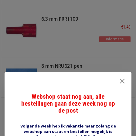
6.3 mm PRR1109
€1,40
Informatie
8 mm NRU621 pen
€1,60
Informatie
Webshop staat nog aan, alle
bestellingen gaan deze week nog op
de post
6.3 mm PRU1211
schuifstekker male
€1,60
Volgende week heb ik vakantie maar zolang de
webshop aan staat en bestellen mogelijk is
Informatie