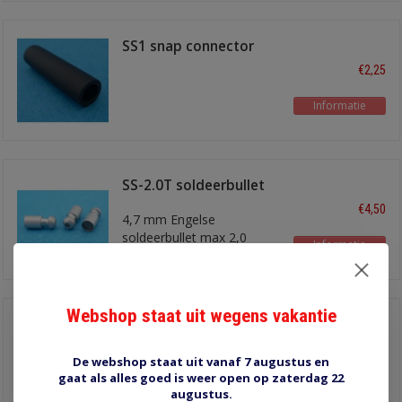
SS1 snap connector
enkel
€2,25
Informatie
SS-2.0T soldeerbullet
€4,50
4,7 mm Engelse
soldeerbullet max 2,0
Informatie
mm2 draad
Webshop staat uit wegens vakantie
4.57 mm 16.06402-02
€1,20
bullet connector female
De webshop staat uit vanaf 7 augustus en
messing vertind
gaat als alles goed is weer open op zaterdag 22
Informatie
augustus.