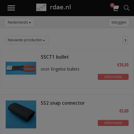
0
Toggle
navigation
Nederlands
Inloggen
Nieuwste producten
1
SSCT1 bullet
krimptang
€35,00
voor Engelse bullets
Informatie
SS2 snap connector
dubbel
€5,00
Informatie