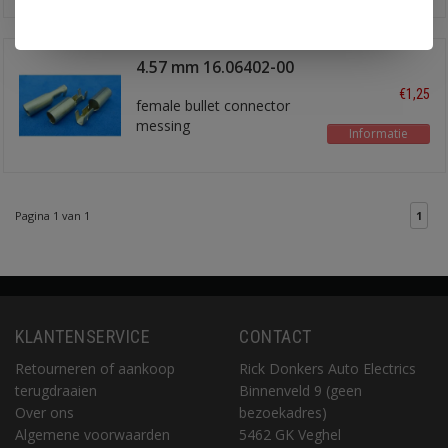
4.57 mm 16.06402-00
€1,25
female bullet connector
messing
Informatie
Pagina 1 van 1
1
KLANTENSERVICE
CONTACT
Retourneren of aankoop
Rick Donkers Auto Electrics
terugdraaien
Binnenveld 9 (geen
Over ons
bezoekadres)
Algemene voorwaarden
5462 GK Veghel