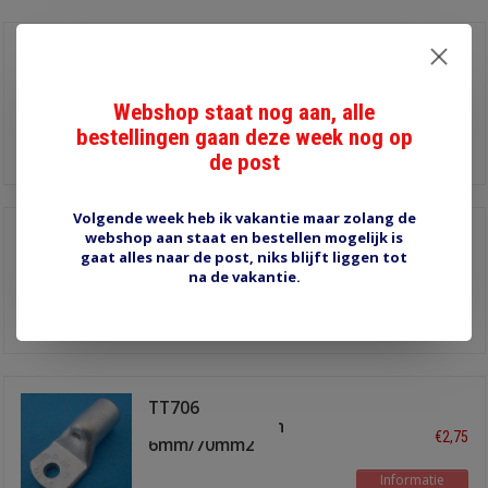
TT12012B
buiskabelschoen
€2,90
messing
12mm/120mm2
Webshop staat nog aan, alle
Informatie
bestellingen gaan deze week nog op
de post
Volgende week heb ik vakantie maar zolang de
webshop aan staat en bestellen mogelijk is
TT7012
buiskabelschoen
gaat alles naar de post, niks blijft liggen tot
€2,90
12mm/70mm2
na de vakantie.
Informatie
TT706
buiskabelschoen
€2,75
6mm/70mm2
Informatie