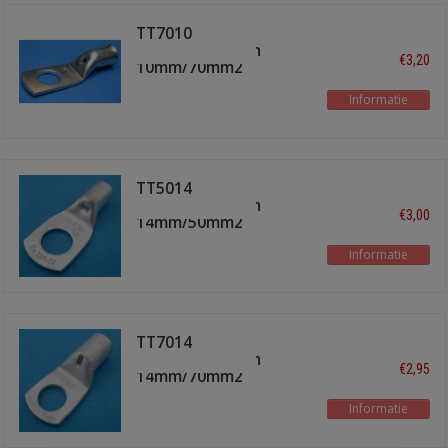
TT7010
buiskabelschoen
€3,20
10mm/70mm2
Informatie
TT5014
buiskabelschoen
€3,00
14mm/50mm2
Informatie
TT7014
buiskabelschoen
€2,95
14mm/70mm2
Informatie