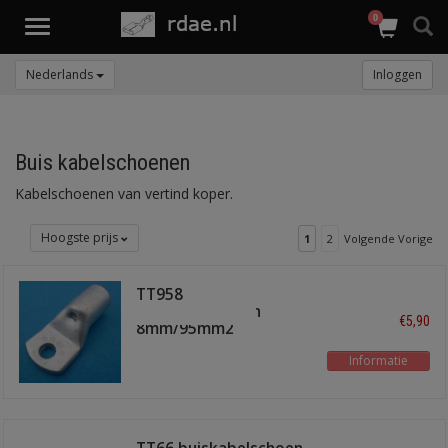
0
Toggle
navigation
Nederlands
Inloggen
Buis kabelschoenen
Kabelschoenen van vertind koper.
Hoogste prijs
1
2
Volgende Vorige
TT958
buiskabelschoen
€5,90
8mm/95mm2
Informatie