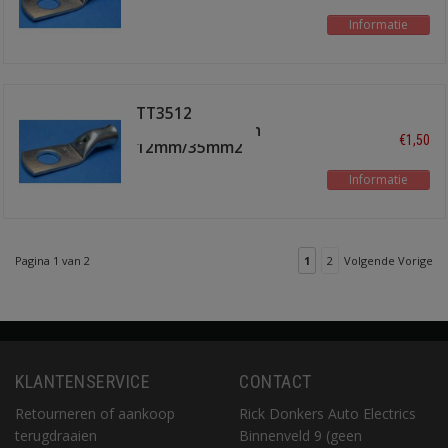
Informatie
TT3512
buiskabelschoen
€1,50
12mm/35mm2
Informatie
Pagina 1 van 2
1
2
Volgende Vorige
KLANTENSERVICE
CONTACT
Retourneren of aankoop
Rick Donkers Auto Electrics
terugdraaien
Binnenveld 9 (geen