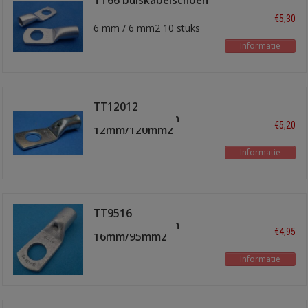
TT66 buiskabelschoen
6mm
€5,30
6 mm / 6 mm2 10 stuks
Informatie
TT12012
buiskabelschoen
€5,20
12mm/120mm2
Informatie
TT9516
buiskabelschoen
€4,95
16mm/95mm2
Informatie