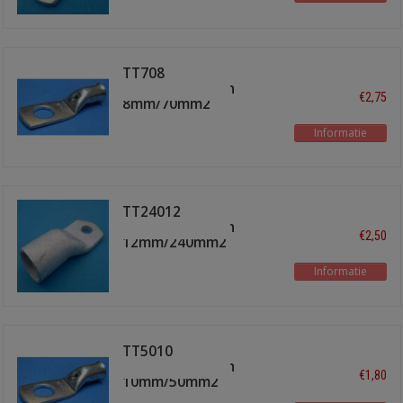
TT708
buiskabelschoen
€2,75
8mm/70mm2
Informatie
TT24012
buiskabelschoen
€2,50
12mm/240mm2
Informatie
TT5010
buiskabelschoen
€1,80
10mm/50mm2