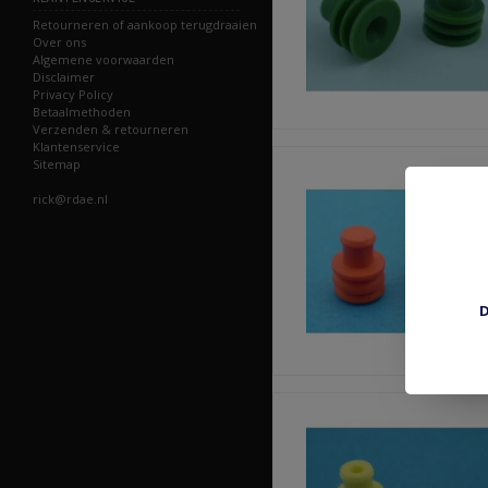
Retourneren of aankoop terugdraaien
Over ons
Algemene voorwaarden
Disclaimer
Privacy Policy
Betaalmethoden
Verzenden & retourneren
Klantenservice
Sitemap
rick@rdae.nl
D