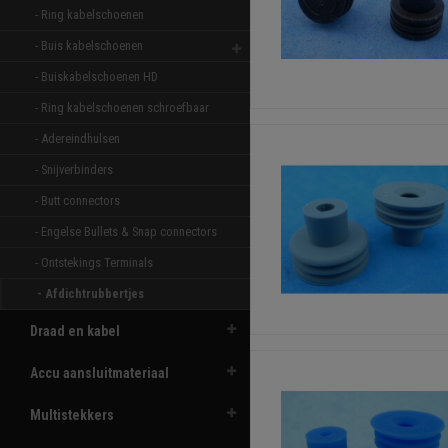
- Ring kabelschoenen 
- Buis kabelschoenen 
- Buiskabelschoenen HD 
- Ring kabelschoenen schroefbaar 
- Adereindhulsen 
- Snijverbinders 
- Butt connectors 
- Engelse Bullets & Snap connectors 
- Ontstekings Terminals 
- Afdichtrubbertjes 
Draad en kabel
Accu aansluitmateriaal
Multistekkers