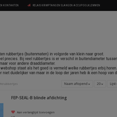
GEN KONTAKTEN
RELAIS KRIMPTANGEN SLANGEN ACCUPOOLKLEMMEN
ten rubbertjes (buitenmaten) in volgorde van klein naar groot.
heel precies. Bij veel rubbertjes is er verschil in buitendiameter tuss
 maar voor andere draaddiameter.
n webshop staat als het goed is vermeld welke rubbertjes erbij horen
r niet duidelijker van maar in de loop der jaren heb ik een hoop van 
Naam aflopend
20
Lijst
htrubbertjes
FEP-SEAL-B blinde afdichting
Aan verlanglijst toevoegen