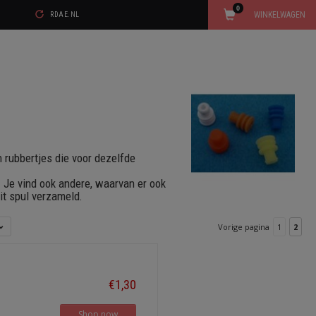
0
WINKELWAGEN
RDAE.NL
en rubbertjes die voor dezelfde
. Je vind ook andere, waarvan er ook
dit spul verzameld.
Vorige pagina
1
2
€1,30
Shop now