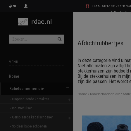
NL
DRAAD STEKKERS ZEKERIN
KRIMPKOUS
Afdichtrubbertjes
In deze categorie vind u ma
MENU
Niet alle maten zijn altijd 
stekkerhuizen zijn bedoeld
Bij de stekkerhuizen in mij
Home
zijn die passen. Het wordt e
Kabelschoenen div
Home
/
Kabelschoenen div
/
Afdic
- Ongeisoleerde kontakten 
- Isolatiehulsen 
- Geisoleerde kabelschoenen 
- Soldeer kabelschoenen 