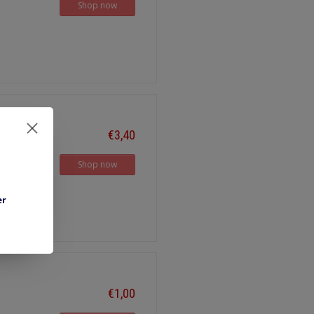
Shop now
€3,40
Shop now
er
€1,00