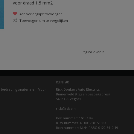
voor draad 1,5 mm2
Aan verlanglijst toevoegen
Toevoegen om te vergelijken
Pagina 2 van 2
CONTACT
 bedradingsmaterialen. Voor
Rick Donkers Auto Electrics
Binnenveld 9 (geen bezoekadres)
5462 GK Veghel
rick@rdae.nl
KvK nummer: 16067342
BTW nummer: NL001768158B83
Iban nummer: NL44 RABO 0122 6410 19