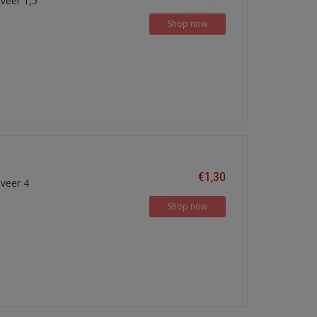
veer 1,5
Shop now
€1,30
eveer 4
Shop now