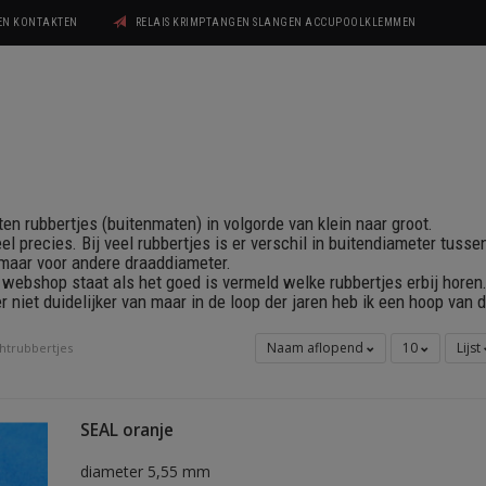
GEN KONTAKTEN
RELAIS KRIMPTANGEN SLANGEN ACCUPOOLKLEMMEN
ten rubbertjes (buitenmaten) in volgorde van klein naar groot.
heel precies. Bij veel rubbertjes is er verschil in buitendiameter tuss
 maar voor andere draaddiameter.
n webshop staat als het goed is vermeld welke rubbertjes erbij horen
r niet duidelijker van maar in de loop der jaren heb ik een hoop van 
Naam aflopend
10
Lijst
htrubbertjes
SEAL oranje
diameter 5,55 mm