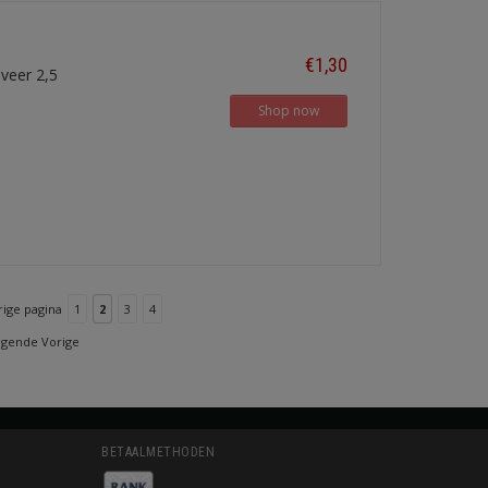
€1,30
veer 2,5
Shop now
rige pagina
1
2
3
4
lgende Vorige
BETAALMETHODEN