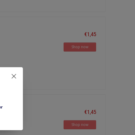
€1,45
Shop now
er
€1,45
7,0 mm
Shop now