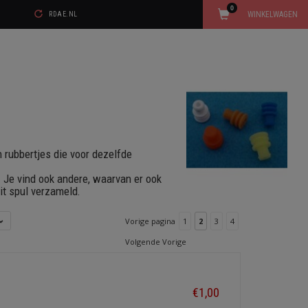
0
WINKELWAGEN
RDAE.NL
en rubbertjes die voor dezelfde
. Je vind ook andere, waarvan er ook
dit spul verzameld.
Vorige pagina
1
2
3
4
Volgende Vorige
€1,00