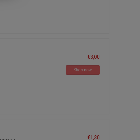
€3,00
Shop now
€1,30