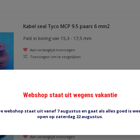
Kabel seal Tyco MCP 9.5 paars 6 mm2
Past in boring van 15,3 - 17,5 mm
Aan verlanglijst toevoegen
Toevoegen om te vergelijken
Webshop staat uit wegens vakantie
Kabel seal TYCO MCP 9.5 blauw
e webshop staat uit vanaf 7 augustus en gaat als alles goed is we
open op zaterdag 22 augustus.
Past in boring van 15,3 - 17,5 mm, voor draad van 5,5 - 
diameter.
Aan verlanglijst toevoegen