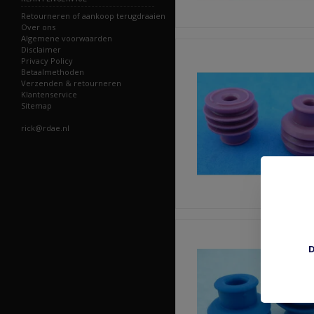
Retourneren of aankoop terugdraaien
Over ons
Algemene voorwaarden
Disclaimer
Privacy Policy
Betaalmethoden
Verzenden & retourneren
Klantenservice
Sitemap
rick@rdae.nl
D