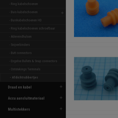
- Ring kabelschoenen 
- Buis kabelschoenen 
- Buiskabelschoenen HD 
- Ring kabelschoenen schroefbaar 
- Adereindhulsen 
- Snijverbinders 
- Butt connectors 
- Engelse Bullets & Snap connectors 
- Ontstekings Terminals 
- Afdichtrubbertjes 
Draad en kabel
Accu aansluitmateriaal
Multistekkers