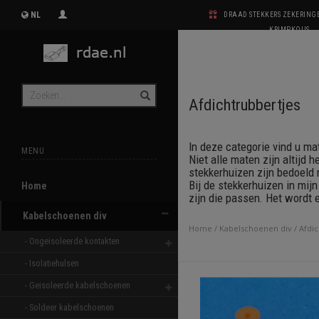
NL
DRAAD STEKKERS ZEKERIN
KRIMPKOUS
Afdichtrubbertjes
In deze categorie vind u ma
MENU
Niet alle maten zijn altijd 
stekkerhuizen zijn bedoeld
Bij de stekkerhuizen in mij
Home
zijn die passen. Het wordt e
Kabelschoenen div
Home
/
Kabelschoenen div
/
Afdic
- Ongeisoleerde kontakten 
- Isolatiehulsen 
- Geisoleerde kabelschoenen 
- Soldeer kabelschoenen 