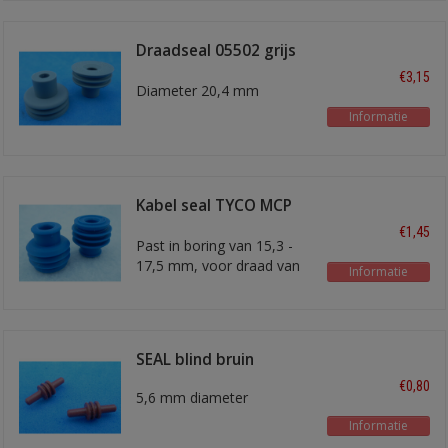
Draadseal 05502 grijs
6-10 mm2
€3,15
Diameter 20,4 mm
Informatie
Kabel seal TYCO MCP
9.5 blauw
€1,45
Past in boring van 15,3 -
17,5 mm, voor draad van
Informatie
5,5 - 7,0 mm diameter.
SEAL blind bruin
€0,80
5,6 mm diameter
Informatie