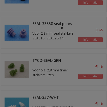
Informatie
SEAL-33558 seal paars
ongeveer 7,4 mm
€1,65
Voor 2.8 mm seal stekkers
SEAL1B, SEAL2B en
Informatie
SEAL3B
TYCO-SEAL-GRN
blindstop
€1,10
voor o.a. 2,8 mm timer
stekkerhuizen
Informatie
SEAL-357-WHT
blindstop
€1,10