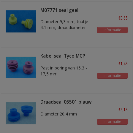
M07771 seal geel
€0,65
Diameter 9,3 mm, tuutje
4,1 mm, draaddiameter
Informatie
minimaal 1,9 mm
Kabel seal Tyco MCP
9.5 paars 6 mm2
€1,45
Past in boring van 15,3 -
17,5 mm
Informatie
Draadseal 05501 blauw
2,5 - 6,0 mm2
€3,15
Diameter 20,4 mm
Informatie