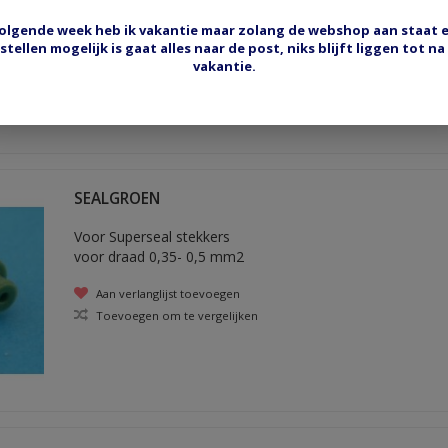
Aan verlanglijst toevoegen
olgende week heb ik vakantie maar zolang de webshop aan staat 
Toevoegen om te vergelijken
stellen mogelijk is gaat alles naar de post, niks blijft liggen tot na
vakantie.
SEALGROEN
Voor Superseal stekkers
voor draad 0,35- 0,5 mm2
Aan verlanglijst toevoegen
Toevoegen om te vergelijken