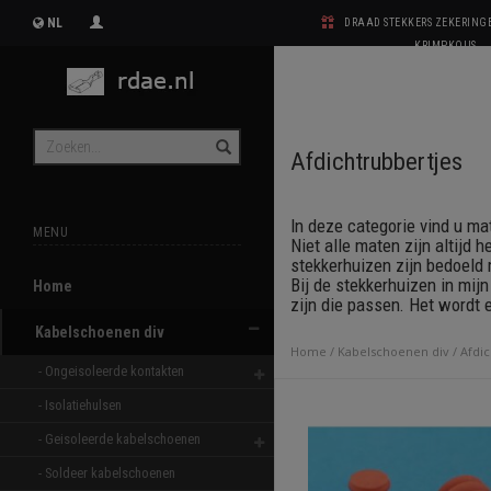
NL
DRAAD STEKKERS ZEKERIN
KRIMPKOUS
Afdichtrubbertjes
In deze categorie vind u ma
MENU
Niet alle maten zijn altijd 
stekkerhuizen zijn bedoeld
Bij de stekkerhuizen in mij
Home
zijn die passen. Het wordt e
Kabelschoenen div
Home
/
Kabelschoenen div
/
Afdic
- Ongeisoleerde kontakten 
- Isolatiehulsen 
- Geisoleerde kabelschoenen 
- Soldeer kabelschoenen 