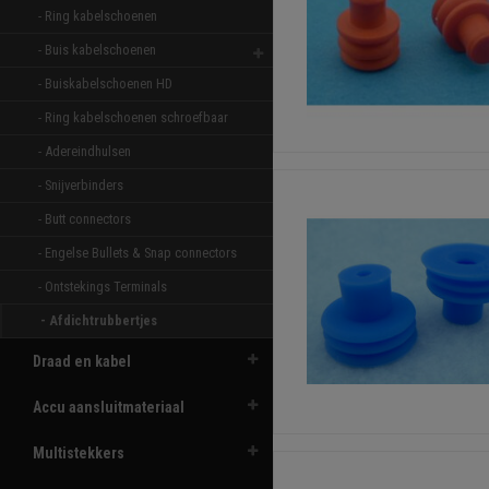
- Ring kabelschoenen 
- Buis kabelschoenen 
- Buiskabelschoenen HD 
- Ring kabelschoenen schroefbaar 
- Adereindhulsen 
- Snijverbinders 
- Butt connectors 
- Engelse Bullets & Snap connectors 
- Ontstekings Terminals 
- Afdichtrubbertjes 
Draad en kabel
Accu aansluitmateriaal
Multistekkers