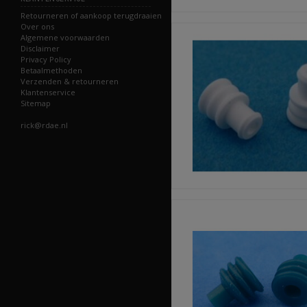
Retourneren of aankoop terugdraaien
Over ons
Algemene voorwaarden
Disclaimer
Privacy Policy
Betaalmethoden
Verzenden & retourneren
Klantenservice
Sitemap
rick@rdae.nl