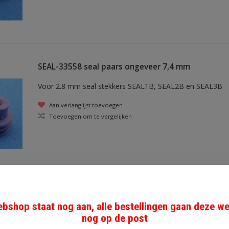
SEAL-33558 seal paars ongeveer 7,4 mm
Voor 2.8 mm seal stekkers SEAL1B, SEAL2B en SEAL3B
Aan verlanglijst toevoegen
Toevoegen om te vergelijken
SEAL grijs
bshop staat nog aan, alle bestellingen gaan deze w
nog op de post
voor draad 0,35- 0,5 mm2