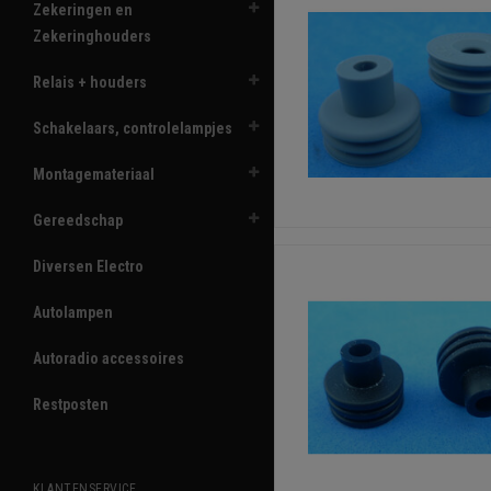
Zekeringen en
Zekeringhouders
Relais + houders
Schakelaars, controlelampjes
Montagemateriaal
Gereedschap
Diversen Electro
Autolampen
Autoradio accessoires
Restposten
KLANTENSERVICE