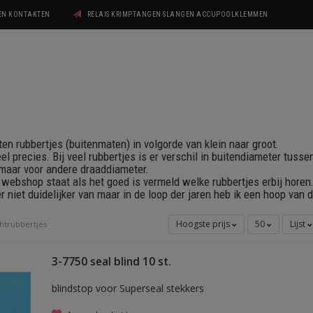
GEN KONTAKTEN
RELAIS KRIMPTANGEN SLANGEN ACCUPOOLKLEMMEN
ten rubbertjes (buitenmaten) in volgorde van klein naar groot.
heel precies. Bij veel rubbertjes is er verschil in buitendiameter tuss
 maar voor andere draaddiameter.
n webshop staat als het goed is vermeld welke rubbertjes erbij horen
r niet duidelijker van maar in de loop der jaren heb ik een hoop van 
Hoogste prijs
50
Lijst
htrubbertjes
3-7750 seal blind 10 st.
blindstop voor Superseal stekkers