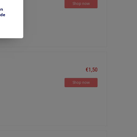
Shop now
en
 de
€1,50
Shop now