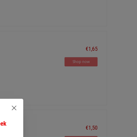
€1,65
Shop now
eek
€1,50