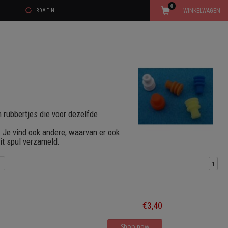
0
WINKELWAGEN
RDAE.NL
en rubbertjes die voor dezelfde
. Je vind ook andere, waarvan er ook
dit spul verzameld.
1
€3,40
Shop now