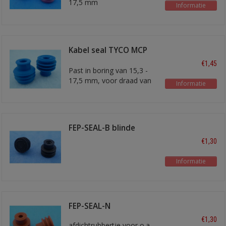
17,5 mm
Informatie
Kabel seal TYCO MCP
9.5 blauw
€1,45
Past in boring van 15,3 -
17,5 mm, voor draad van
Informatie
5,5 - 7,0 mm diameter.
FEP-SEAL-B blinde
afdichting
€1,30
Informatie
FEP-SEAL-N
€1,30
afdichtrubbertje voor o.a.