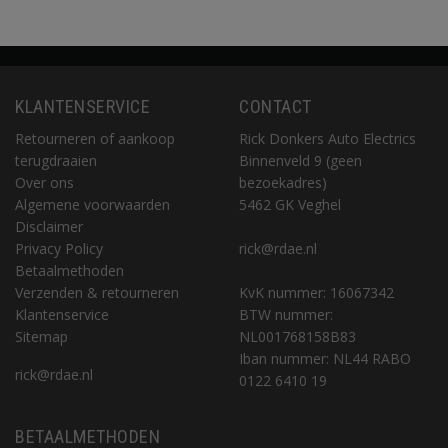
KLANTENSERVICE
CONTACT
Retourneren of aankoop
Rick Donkers Auto Electrics
terugdraaien
Binnenveld 9 (geen
Over ons
bezoekadres)
Algemene voorwaarden
5462 GK Veghel
Disclaimer
Privacy Policy
rick@rdae.nl
Betaalmethoden
Verzenden & retourneren
KvK nummer: 16067342
Klantenservice
BTW nummer:
Sitemap
NL001768158B83
Iban nummer: NL44 RABO
rick@rdae.nl
0122 6410 19
BETAALMETHODEN