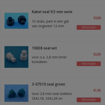
Kabel seal 9,5 mm serie
6 mm2
€3,00
10 stuks, past in een gat
van ongeveer 12 mm
Informatie
10658 seal wit
€2,05
voor o.a. 2,8 mm timer
kontakten
Informatie
voor draad 1,0 mm2
3-07510 seal groen
7,85 mm
€1,95
Voor 2.8 mm seal stekkers
SEAL1B, SEAL2B en
Informatie
SEAL3B