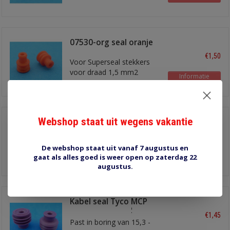
07530-org seal oranje
€1,50
Voor Superseal stekkers
voor draad 1,5 mm2
Informatie
Webshop staat uit wegens vakantie
10662 seal blauw
€1,50
voor o.a. 2,8 mm timer
De webshop staat uit vanaf 7 augustus en
kontakten
Informatie
gaat als alles goed is weer open op zaterdag 22
voor 0,35 - 0,75 mm2
augustus.
draad
Kabel seal Tyco MCP
9.5 paars 6 mm2
€1,45
Past in boring van 15,3 -