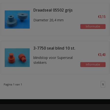
Draadseal 05502 grijs
6-10 mm2
€3,15
Diameter 20,4 mm
Informatie
3-7750 seal blind 10 st.
€3,40
blindstop voor Superseal
stekkers
Informatie
Pagina 1 van 1
1