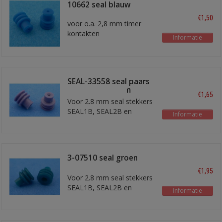
10662 seal blauw
€1,50
voor o.a. 2,8 mm timer
kontakten
Informatie
voor 0,35 - 0,75 mm2
draad
SEAL-33558 seal paars
ongeveer 7,4 mm
€1,65
Voor 2.8 mm seal stekkers
SEAL1B, SEAL2B en
Informatie
SEAL3B
3-07510 seal groen
7,85 mm
€1,95
Voor 2.8 mm seal stekkers
SEAL1B, SEAL2B en
Informatie
SEAL3B