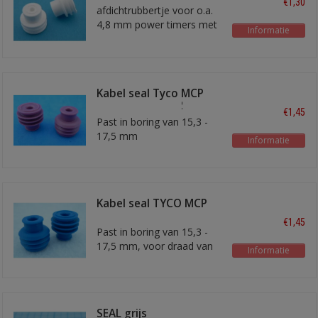
€1,30
afdichtrubbertje voor o.a.
4,8 mm power timers met
Informatie
ongeveer 1,5 mm2 draad
Kabel seal Tyco MCP
9.5 paars 6 mm2
€1,45
Past in boring van 15,3 -
17,5 mm
Informatie
Kabel seal TYCO MCP
9.5 blauw
€1,45
Past in boring van 15,3 -
17,5 mm, voor draad van
Informatie
5,5 - 7,0 mm diameter.
SEAL grijs