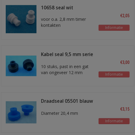
10658 seal wit
€2,05
voor o.a. 2,8 mm timer
kontakten
Informatie
voor draad 1,0 mm2
Kabel seal 9,5 mm serie
6 mm2
€3,00
10 stuks, past in een gat
van ongeveer 12 mm
Informatie
Draadseal 05501 blauw
2,5 - 6,0 mm2
€3,15
Diameter 20,4 mm
Informatie