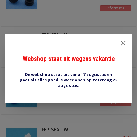
Informatie
FEP-SEAL-N
€1,30
afdichtrubbertje voor o.a.
4,8 mm power timers met
Informatie
Webshop staat uit wegens vakantie
ongeveer 2,5 mm2 draad
De webshop staat uit vanaf 7 augustus en
gaat als alles goed is weer open op zaterdag 22
FEP-SEAL-U
augustus.
€1,30
afdichtrubbertje voor o.a.
4,8 mm power timers met
Informatie
ongeveer 4 mm2 draad
FEP-SEAL-W