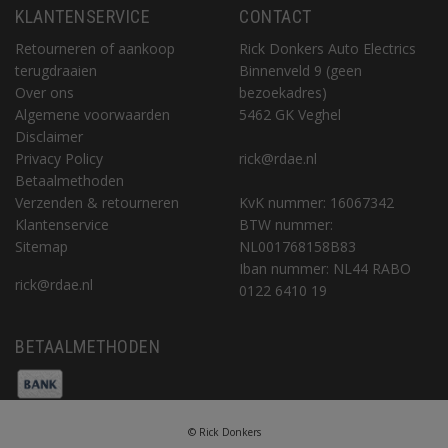
KLANTENSERVICE
CONTACT
Retourneren of aankoop
Rick Donkers Auto Electrics
terugdraaien
Binnenveld 9 (geen
Over ons
bezoekadres)
Algemene voorwaarden
5462 GK Veghel
Disclaimer
Privacy Policy
rick@rdae.nl
Betaalmethoden
Verzenden & retourneren
KvK nummer: 16067342
Klantenservice
BTW nummer:
Sitemap
NL001768158B83
Iban nummer: NL44 RABO
rick@rdae.nl
0122 6410 19
BETAALMETHODEN
© Rick Donkers