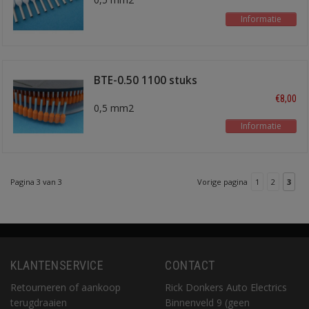
Informatie
BTE-0.50 1100 stuks
oranje
€8,00
0,5 mm2
Informatie
Pagina 3 van 3
Vorige pagina
1
2
3
KLANTENSERVICE
CONTACT
Retourneren of aankoop
Rick Donkers Auto Electrics
terugdraaien
Binnenveld 9 (geen