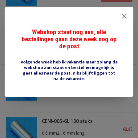
CENI010-6L 100 stuks
Webshop staat nog aan, alle
€3,00
1.0 mm2
bestellingen gaan deze week nog op
de post
Informatie
Volgende week heb ik vakantie maar zolang de
webshop aan staat en bestellen mogelijk is
gaat alles naar de post, niks blijft liggen tot
CENI010-10L 100 stuks
na de vakantie.
€3,70
1.0 mm2
Informatie
CENI-005-6L 100 stuks
€3,25
0.5 mm2 , 6 mm lang