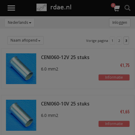
0
Toggle
navigation
Nederlands
Inloggen
Naam aflopend
Vorige pagina
1
2
3
CENI060-12V 25 stuks
€1,75
6.0 mm2
Informatie
CENI060-10V 25 stuks
€1,65
6.0 mm2
Informatie