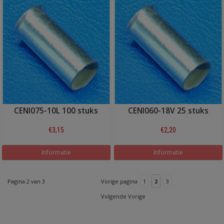
CENI075-10L 100 stuks
CENI060-18V 25 stuks
€3,15
€2,20
Informatie
Informatie
Pagina 2 van 3
Vorige pagina
1
2
3
Volgende Vorige