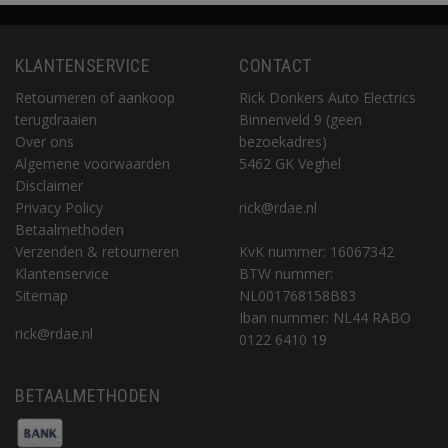
KLANTENSERVICE
CONTACT
Retourneren of aankoop
Rick Donkers Auto Electrics
terugdraaien
Binnenveld 9 (geen
Over ons
bezoekadres)
Algemene voorwaarden
5462 GK Veghel
Disclaimer
Privacy Policy
rick@rdae.nl
Betaalmethoden
Verzenden & retourneren
KvK nummer: 16067342
Klantenservice
BTW nummer:
Sitemap
NL001768158B83
Iban nummer: NL44 RABO
rick@rdae.nl
0122 6410 19
BETAALMETHODEN