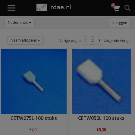
0
Toggle
navigation
Nederlands
Inloggen
Naam aflopend
Vorige pagina
1
2
3
Volgende Vorige
CETW075L 100 stuks
CETW050L 100 stuks
€7,00
€8,30