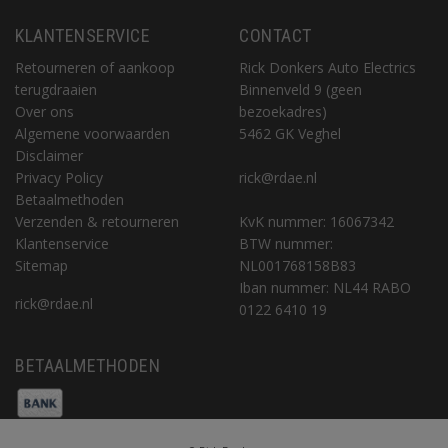
KLANTENSERVICE
CONTACT
Retourneren of aankoop
Rick Donkers Auto Electrics
terugdraaien
Binnenveld 9 (geen
Over ons
bezoekadres)
Algemene voorwaarden
5462 GK Veghel
Disclaimer
Privacy Policy
rick@rdae.nl
Betaalmethoden
Verzenden & retourneren
KvK nummer: 16067342
Klantenservice
BTW nummer:
Sitemap
NL001768158B83
Iban nummer: NL44 RABO
rick@rdae.nl
0122 6410 19
BETAALMETHODEN