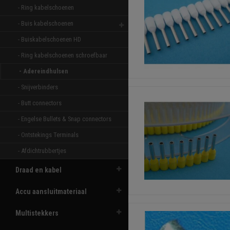
- Ring kabelschoenen 
- Buis kabelschoenen 
- Buiskabelschoenen HD 
- Ring kabelschoenen schroefbaar 
- Adereindhulsen 
- Snijverbinders 
- Butt connectors 
- Engelse Bullets & Snap connectors 
- Ontstekings Terminals 
- Afdichtrubbertjes 
Draad en kabel
Accu aansluitmateriaal
Multistekkers