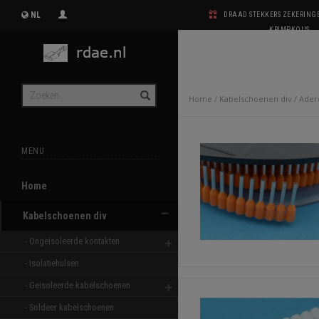
NL
DRAAD STEKKERS ZEKERIN
KRIMPKOUS
Home
/
Kabelschoenen div
/
Ader
MENU
Home
Kabelschoenen div
- Ongeisoleerde kontakten 
- Isolatiehulsen 
- Geisoleerde kabelschoenen 
- Soldeer kabelschoenen 