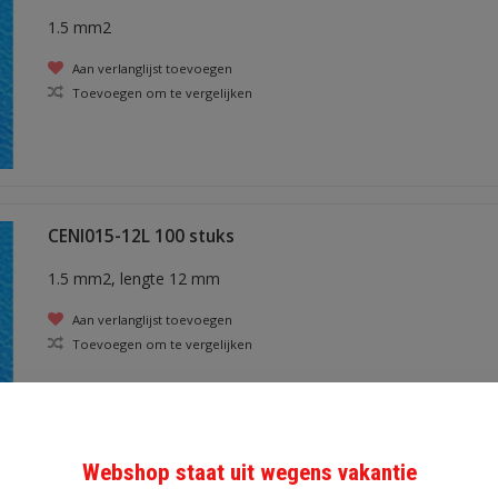
1.5 mm2
Aan verlanglijst toevoegen
Toevoegen om te vergelijken
CENI015-12L 100 stuks
1.5 mm2, lengte 12 mm
Aan verlanglijst toevoegen
Toevoegen om te vergelijken
Webshop staat uit wegens vakantie
CENI025-10L 100 stuks