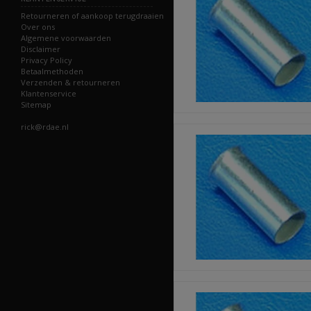
Retourneren of aankoop terugdraaien
Over ons
Algemene voorwaarden
Disclaimer
Privacy Policy
Betaalmethoden
Verzenden & retourneren
Klantenservice
Sitemap
rick@rdae.nl