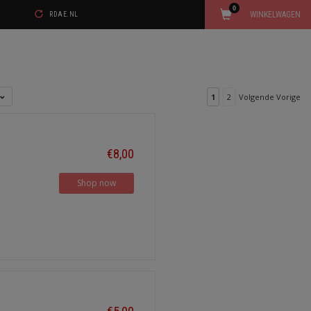
0
WINKELWAGEN
RDAE.NL
1
2
Volgende Vorige
€8,00
Shop now