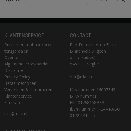
KLANTENSERVICE
CONTACT
Retourneren of aankoop
Rick Donkers Auto Electrics
terugdraaien
Binnenveld 9 (geen
Over ons
bezoekadres)
Algemene voorwaarden
5462 GK Veghel
Disclaimer
Privacy Policy
rick@rdae.nl
Betaalmethoden
Verzenden & retourneren
KvK nummer: 16067342
Klantenservice
BTW nummer:
Sitemap
NL001768158B83
Iban nummer: NL44 RABO
rick@rdae.nl
0122 6410 19