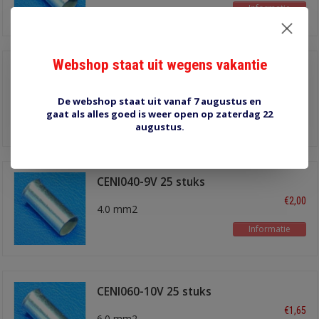
Informatie
Webshop staat uit wegens vakantie
CENI040-12M 50 stuks
€2,50
4.0 mm2
De webshop staat uit vanaf 7 augustus en
gaat als alles goed is weer open op zaterdag 22
Informatie
augustus.
CENI040-9V 25 stuks
€2,00
4.0 mm2
Informatie
CENI060-10V 25 stuks
€1,65
6.0 mm2