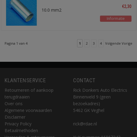
€2,30
10.0 mm2
Informatie
Pagina 1 van 4
1
2
3
4
Volgende Vorige
KLANTENSERVICE
CONTACT
Retourneren of aankoop
Rick Donkers Auto Electrics
terugdraaien
Binnenveld 9 (geen
Over ons
bezoekadres)
Algemene voorwaarden
5462 GK Veghel
Disclaimer
Privacy Policy
rick@rdae.nl
Betaalmethoden