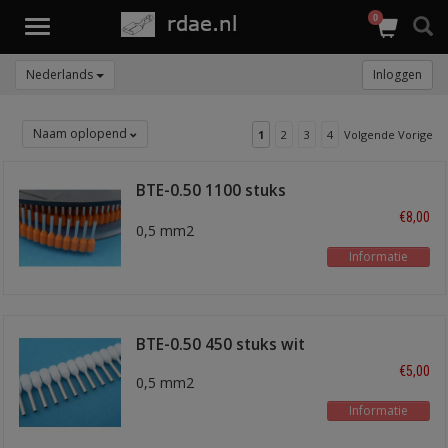
0
Toggle
navigation
Nederlands
Inloggen
Naam oplopend
1
2
3
4
Volgende Vorige
BTE-0.50 1100 stuks
oranje
€8,00
0,5 mm2
Informatie
BTE-0.50 450 stuks wit
€5,00
0,5 mm2
Informatie