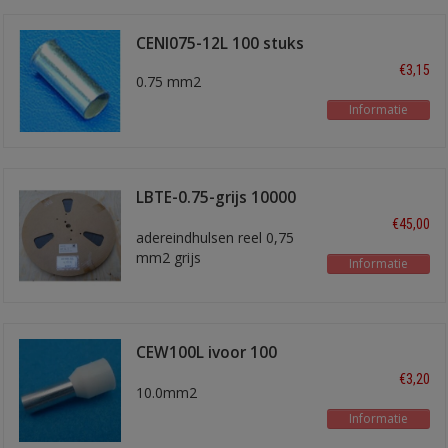
CENI075-12L 100 stuks
€3,15
0.75 mm2
Informatie
LBTE-0.75-grijs 10000
stuks
€45,00
adereindhulsen reel 0,75
mm2 grijs
Informatie
CEW100L ivoor 100
stuks
€3,20
10.0mm2
Informatie