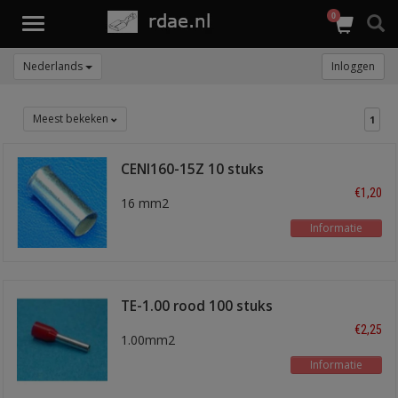
0
Toggle
navigation
Nederlands
Inloggen
Meest bekeken
1
CENI160-15Z 10 stuks
€1,20
16 mm2
Informatie
TE-1.00 rood 100 stuks
€2,25
1.00mm2
Informatie