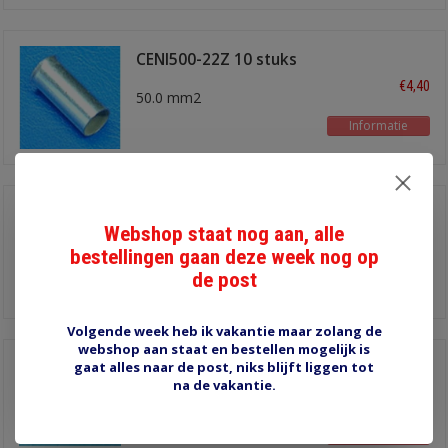
CENI500-22Z 10 stuks
€4,40
50.0 mm2
Informatie
CENI040-9V 25 stuks
Webshop staat nog aan, alle
€2,00
4.0 mm2
bestellingen gaan deze week nog op
de post
Informatie
Volgende week heb ik vakantie maar zolang de
webshop aan staat en bestellen mogelijk is
gaat alles naar de post, niks blijft liggen tot
TE-16.00 ivoorwit 10
stuks
na de vakantie.
€1,25
16.0mm2
Informatie