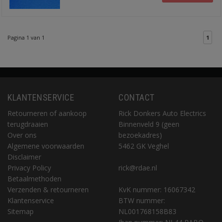
Pagina 1 van 1
1
KLANTENSERVICE
CONTACT
Retourneren of aankoop
Rick Donkers Auto Electrics
terugdraaien
Binnenveld 9 (geen
Over ons
bezoekadres)
Algemene voorwaarden
5462 GK Veghel
Disclaimer
Privacy Policy
rick@rdae.nl
Betaalmethoden
Verzenden & retourneren
KvK nummer: 16067342
Klantenservice
BTW nummer:
Sitemap
NL001768158B83