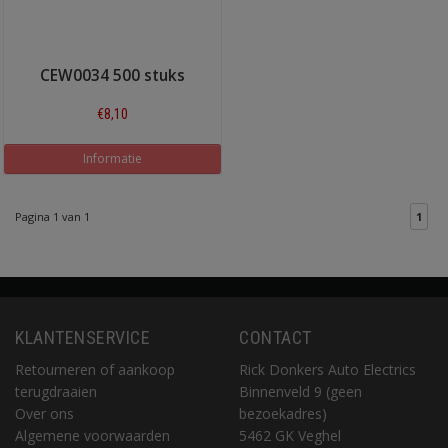
CEW0034 500 stuks
€8,10
Informatie
Pagina 1 van 1
1
KLANTENSERVICE
CONTACT
Retourneren of aankoop
Rick Donkers Auto Electrics
terugdraaien
Binnenveld 9 (geen
Over ons
bezoekadres)
Algemene voorwaarden
5462 GK Veghel