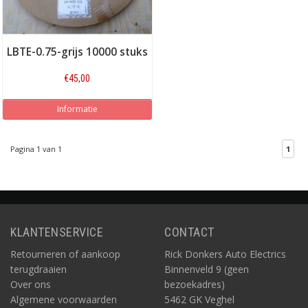
LBTE-0.75-grijs 10000 stuks
€45,00
Informatie
Pagina 1 van 1
1
KLANTENSERVICE
CONTACT
Retourneren of aankoop
Rick Donkers Auto Electrics
terugdraaien
Binnenveld 9 (geen
Over ons
bezoekadres)
Algemene voorwaarden
5462 GK Veghel