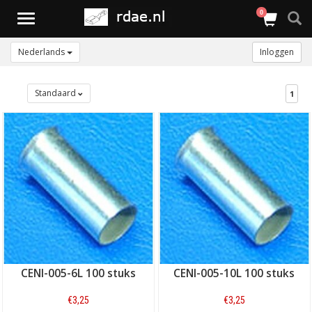
0
Toggle
navigation
Nederlands
Inloggen
Standaard
1
CENI-005-6L 100 stuks
CENI-005-10L 100 stuks
€3,25
€3,25