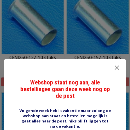
CENI250-12Z 10 stuks
CENI250-15Z 10 stuks
€2,05
€2,05
Webshop staat nog aan, alle
Informatie
Informatie
bestellingen gaan deze week nog op
de post
Volgende week heb ik vakantie maar zolang de
webshop aan staat en bestellen mogelijk is
gaat alles naar de post, niks blijft liggen tot
na de vakantie.