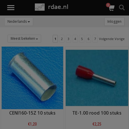
0
Toggle
navigation
Nederlands
Inloggen
Meest bekeken
1
2
3
4
5
6
7
Volgende Vorige
CENI160-15Z 10 stuks
TE-1.00 rood 100 stuks
€1,20
€2,25