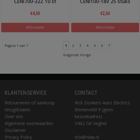
CENI700-32Z 10 st
CENI100-18V 25 stuks
€4,50
€2,50
Informatie
Informatie
Pagina 1 van 7
1
2
3
4
5
6
7
Volgende Vorige
KLANTENSERVICE
CONTACT
Retourneren of aankoop
Rick Donkers Auto Electrics
terugdraaien
Binnenveld 9 (geen
Over ons
bezoekadres)
Algemene voorwaarden
5462 GK Veghel
Disclaimer
Privacy Policy
rick@rdae.nl