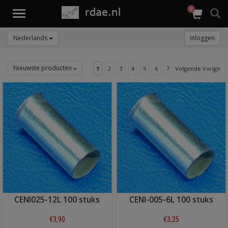
0
Toggle
navigation
Nederlands
Inloggen
Nieuwste producten
1
2
3
4
5
6
7
Volgende Vorige
CENI025-12L 100 stuks
CENI-005-6L 100 stuks
€3,90
€3,25