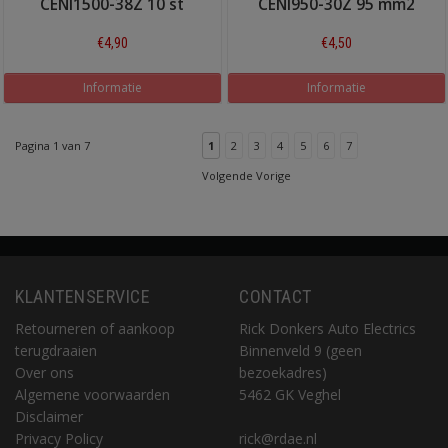
CENI1500-38Z 10 st
CENI950-30Z 95 mm2
€4,90
€4,50
Informatie
Informatie
Pagina 1 van 7
1
2
3
4
5
6
7
Volgende Vorige
KLANTENSERVICE
CONTACT
Retourneren of aankoop
Rick Donkers Auto Electrics
terugdraaien
Binnenveld 9 (geen
Over ons
bezoekadres)
Algemene voorwaarden
5462 GK Veghel
Disclaimer
Privacy Policy
rick@rdae.nl