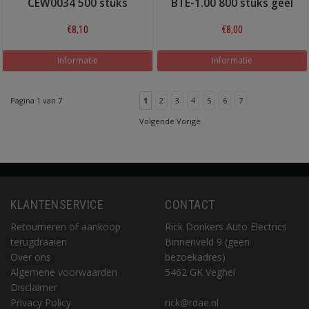
CEW0034 500 stuks
BTE-1.00 800 stuks geel
€8,10
€8,00
Informatie
Informatie
Pagina 1 van 7
1
2
3
4
5
6
7
Volgende Vorige
KLANTENSERVICE
CONTACT
Retourneren of aankoop
Rick Donkers Auto Electrics
terugdraaien
Binnenveld 9 (geen
Over ons
bezoekadres)
Algemene voorwaarden
5462 GK Veghel
Disclaimer
Privacy Policy
rick@rdae.nl