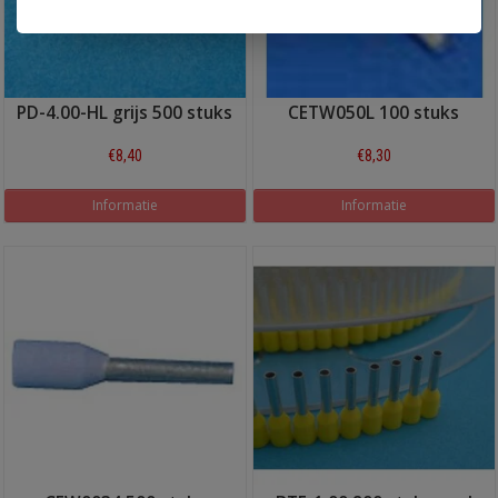
PD-4.00-HL grijs 500 stuks
CETW050L 100 stuks
€8,40
€8,30
Informatie
Informatie