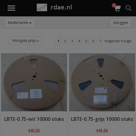
0
Toggle
navigation
Nederlands
Inloggen
Hoogste prijs
1
2
3
4
5
6
7
Volgende Vorige
LBTE-0.75-wit 10000 stuks
LBTE-0.75-grijs 10000 stuks
€45,00
€45,00