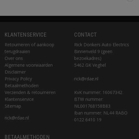
KLANTENSERVICE
CONTACT
Retourneren of aankoop
Rick Donkers Auto Electrics
terugdraaien
Binnenveld 9 (geen
Over ons
bezoekadres)
Algemene voorwaarden
5462 GK Veghel
Disclaimer
Privacy Policy
rick@rdae.nl
Betaalmethoden
Verzenden & retourneren
KvK nummer: 16067342
Klantenservice
BTW nummer:
Sitemap
NL001768158B83
Iban nummer: NL44 RABO
rick@rdae.nl
0122 6410 19
BETAALMETHODEN