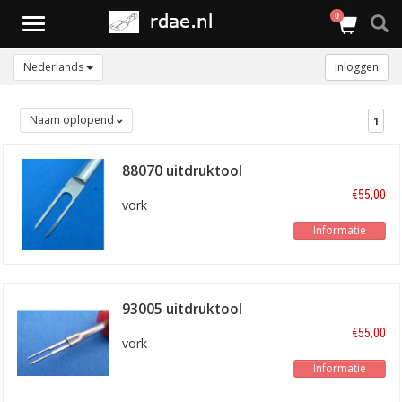
0
Toggle
navigation
Nederlands
Inloggen
Naam oplopend
1
88070 uitdruktool
€55,00
vork
Informatie
93005 uitdruktool
€55,00
vork
Informatie