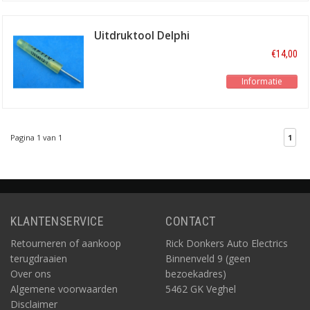
Uitdruktool Delphi
Weater-Pack
€14,00
Informatie
Pagina 1 van 1
1
KLANTENSERVICE
CONTACT
Retourneren of aankoop
Rick Donkers Auto Electrics
terugdraaien
Binnenveld 9 (geen
Over ons
bezoekadres)
Algemene voorwaarden
5462 GK Veghel
Disclaimer