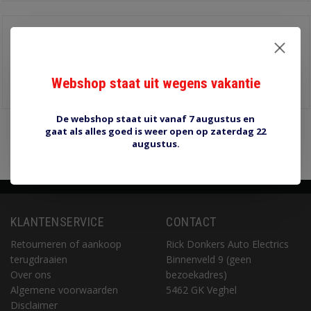
Uitdruktool Delphi
Weater-Pack
€14,00
Webshop staat uit wegens vakantie
Informatie
De webshop staat uit vanaf 7 augustus en
gaat als alles goed is weer open op zaterdag 22
Pagina 1 van 1
1
augustus.
KLANTENSERVICE
CONTACT
Retourneren of aankoop
Rick Donkers Auto Electrics
terugdraaien
Binnenveld 9 (geen
Over ons
bezoekadres)
Algemene voorwaarden
5462 GK Veghel
Disclaimer