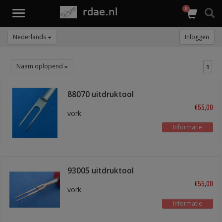
0
Toggle
navigation
Nederlands
Inloggen
Naam oplopend
1
88070 uitdruktool
€55,00
vork
Informatie
93005 uitdruktool
€55,00
vork
Informatie