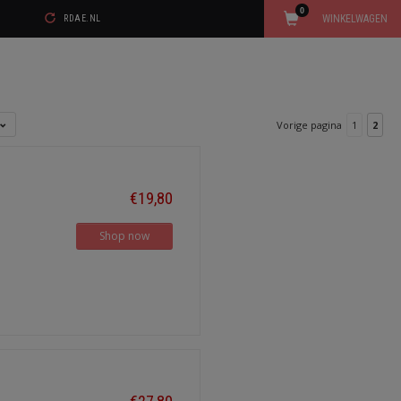
0
WINKELWAGEN
RDAE.NL
Vorige pagina
1
2
€19,80
Shop now