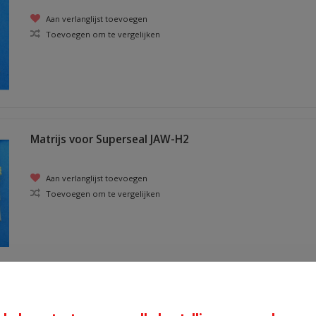
Aan verlanglijst toevoegen
Toevoegen om te vergelijken
Matrijs voor Superseal JAW-H2
Aan verlanglijst toevoegen
Toevoegen om te vergelijken
matrijzenset voor ongeiseleerde kabelschoenen