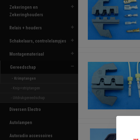
Zekeringen en
Zekeringhouders
Relais + houders
Schakelaars, controlelampjes
Montagemateriaal
Gereedschap
- Krimptangen 
- Knip+striptangen 
- Uitdrukgereedschap 
Diversen Electro
Autolampen
Autoradio accessoires