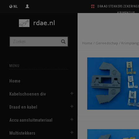
NL
DRAAD STEKKERS ZEKERIN
KRIMPKOUS
Home
/
Gereedschap
/
Krimptan
MENU
Home
Kabelschoenen div
Draad en kabel
Accu aansluitmateriaal
Multistekkers