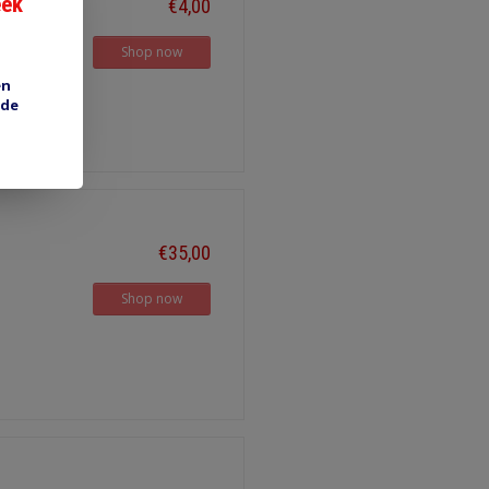
eek
€4,00
Shop now
en
 de
€35,00
Shop now