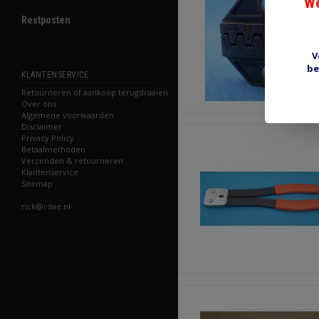
We
Restposten
V
be
KLANTENSERVICE
Retourneren of aankoop terugdraaien
Over ons
Algemene voorwaarden
Disclaimer
Privacy Policy
Betaalmethoden
Verzenden & retourneren
Klantenservice
Sitemap
rick@rdae.nl