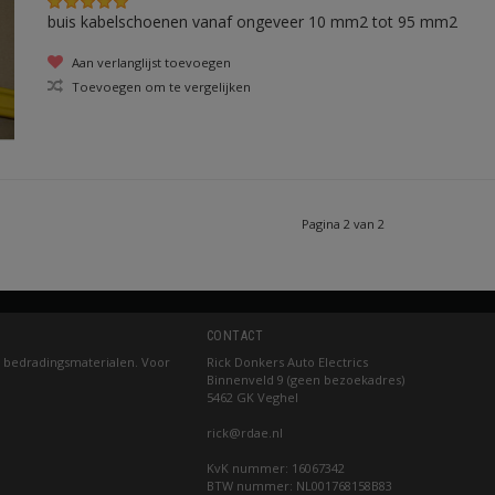
buis kabelschoenen vanaf ongeveer 10 mm2 tot 95 mm2
Aan verlanglijst toevoegen
Toevoegen om te vergelijken
Pagina 2 van 2
CONTACT
 bedradingsmaterialen. Voor
Rick Donkers Auto Electrics
Binnenveld 9 (geen bezoekadres)
5462 GK Veghel
rick@rdae.nl
KvK nummer: 16067342
BTW nummer: NL001768158B83