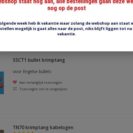
bshop staat nog aan, alle bestellingen gaan deze w
nog op de post
Aan verlanglijst toevoegen
Toevoegen om te vergelijken
olgende week heb ik vakantie maar zolang de webshop aan staat 
stellen mogelijk is gaat alles naar de post, niks blijft liggen tot na
vakantie.
SSCT1 bullet krimptang
voor Engelse bullets
Aan verlanglijst toevoegen
Toevoegen om te vergelijken
TN70 krimptang kabelogen