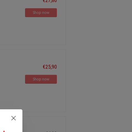
€27,80
Shop now
€25,90
Shop now