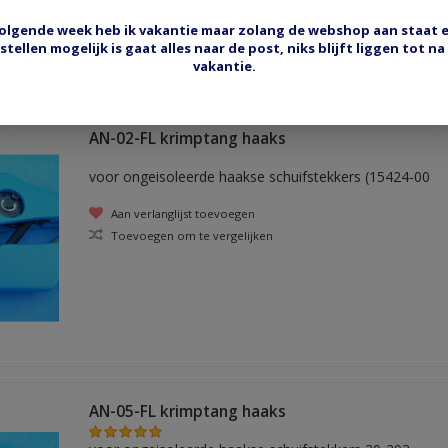
olgende week heb ik vakantie maar zolang de webshop aan staat 
stellen mogelijk is gaat alles naar de post, niks blijft liggen tot na
vakantie.
AN-02-FL krimptang haaks
voor ongeisoleerde haakse schuifstekkers (15424-00
Aan verlanglijst toevoegen
Toevoegen om te vergelijken
AN-05-FL krimptang haaks