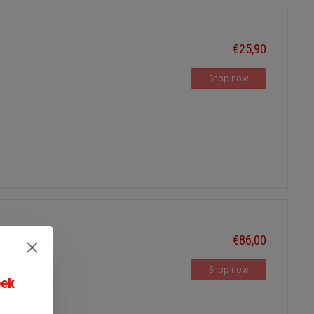
€25,90
Shop now
€86,00
 2,0 mm2
Shop now
eek