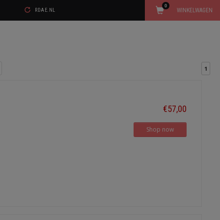
0
WINKELWAGEN
RDAE.NL
1
€57,00
Shop now