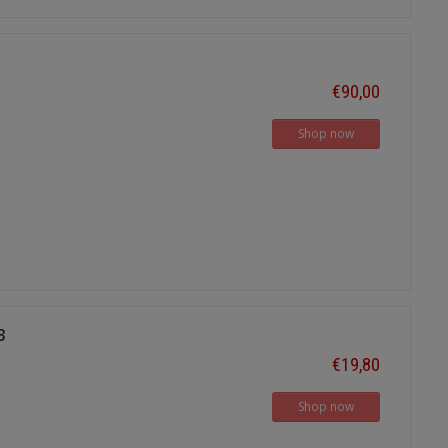
€90,00
Shop now
3
€19,80
Shop now