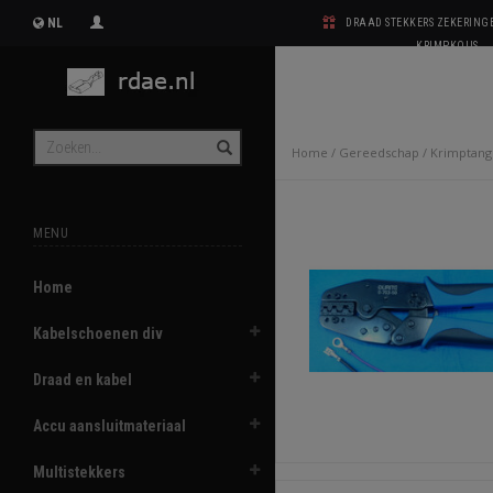
NL
DRAAD STEKKERS ZEKERIN
KRIMPKOUS
Home
/
Gereedschap
/
Krimptan
MENU
Home
Kabelschoenen div
Draad en kabel
Accu aansluitmateriaal
Multistekkers