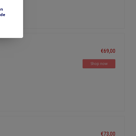
en
 de
€69,00
Shop now
€73,00