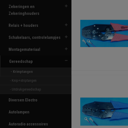
Zekeringen en
Zekeringhouders
Relais + houders
Schakelaars, controlelampjes
Montagemateriaal
Gereedschap
- Krimptangen 
- Knip+striptangen 
- Uitdrukgereedschap 
Diversen Electro
Autolampen
Autoradio accessoires