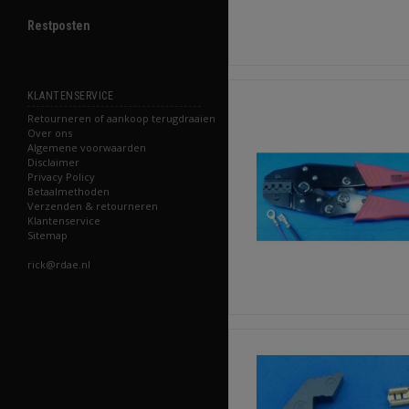
Restposten
KLANTENSERVICE
Retourneren of aankoop terugdraaien
Over ons
Algemene voorwaarden
Disclaimer
Privacy Policy
Betaalmethoden
Verzenden & retourneren
Klantenservice
Sitemap
rick@rdae.nl