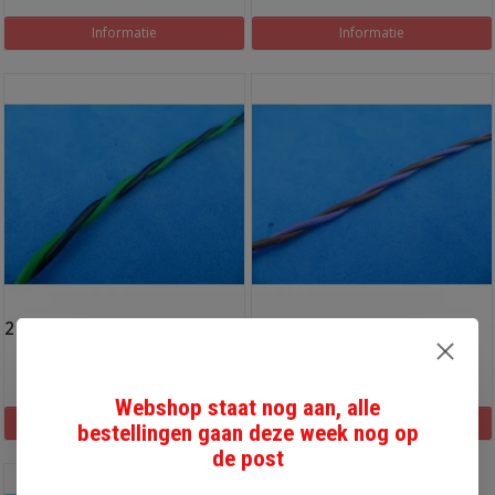
Informatie
Informatie
2 x 0,5 mm2 lichtgroen-zwart
2 x 0,5 mm2 bruin-paars
twisted pair
twisted pair
€7,00
€7,00
Webshop staat nog aan, alle
Informatie
Informatie
bestellingen gaan deze week nog op
de post