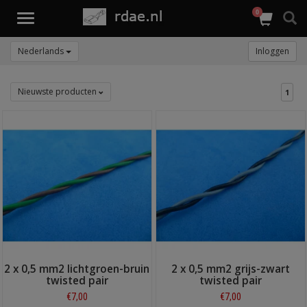
0
Toggle
navigation
Nederlands
Inloggen
Nieuwste producten
1
2 x 0,5 mm2 lichtgroen-bruin
2 x 0,5 mm2 grijs-zwart
twisted pair
twisted pair
€7,00
€7,00