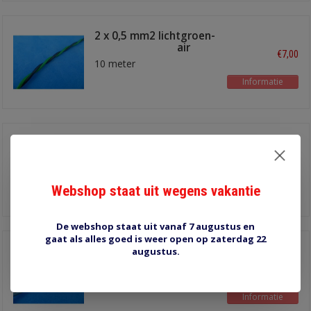
2 x 0,5 mm2 lichtgroen-
zwart twisted pair
€7,00
10 meter
Informatie
2 x 0,5 mm2 bruin-
paars twisted pair
€7,00
10 meter
Webshop staat uit wegens vakantie
Informatie
De webshop staat uit vanaf 7 augustus en
gaat als alles goed is weer open op zaterdag 22
2 x 0,5 mm2 bruin-grijs
augustus.
twisted pair
€7,00
10 meter
Informatie