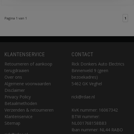
Pagina 1 van 1
1
KLANTENSERVICE
CONTACT
Retourneren of aankoop
Rick Donkers Auto Electrics
terugdraaien
Binnenveld 9 (geen
Over ons
bezoekadres)
Algemene voorwaarden
5462 GK Veghel
Disclaimer
Privacy Policy
rick@rdae.nl
Betaalmethoden
Verzenden & retourneren
KvK nummer: 16067342
Klantenservice
BTW nummer:
Sitemap
NL001768158B83
Iban nummer: NL44 RABO