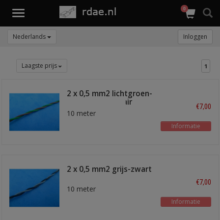
0
Toggle
navigation
Nederlands
Inloggen
Laagste prijs
1
2 x 0,5 mm2 lichtgroen-
bruin twisted pair
€7,00
10 meter
Informatie
2 x 0,5 mm2 grijs-zwart
twisted pair
€7,00
10 meter
Informatie