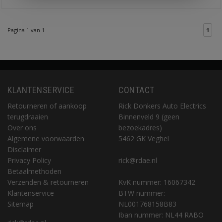
Pagina 1 van 1
1
KLANTENSERVICE
CONTACT
Retourneren of aankoop
Rick Donkers Auto Electrics
terugdraaien
Binnenveld 9 (geen
Over ons
bezoekadres)
Algemene voorwaarden
5462 GK Veghel
Disclaimer
Privacy Policy
rick@rdae.nl
Betaalmethoden
Verzenden & retourneren
KvK nummer: 16067342
Klantenservice
BTW nummer:
Sitemap
NL001768158B83
Iban nummer: NL44 RABO