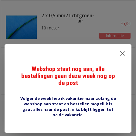
2 x 0,5 mm2 lichtgroen-
zwart twisted pair
€7,00
10 meter
Informatie
2 x 0,5 mm2 bruin-
paars twisted pair
Webshop staat nog aan, alle
€7,00
10 meter
bestellingen gaan deze week nog op
de post
Informatie
Volgende week heb ik vakantie maar zolang de
webshop aan staat en bestellen mogelijk is
gaat alles naar de post, niks blijft liggen tot
2 x 0,5 mm2 bruin-grijs
twisted pair
na de vakantie.
€7,00
10 meter
Informatie