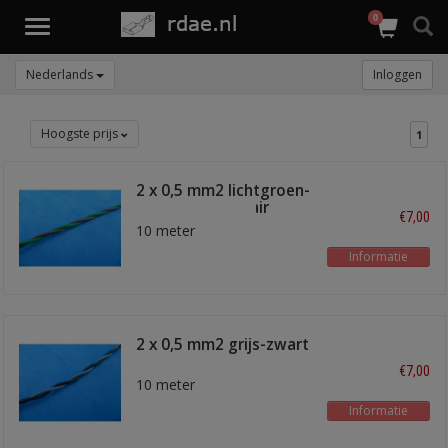
0
Toggle
navigation
Nederlands
Inloggen
Hoogste prijs
1
2 x 0,5 mm2 lichtgroen-
bruin twisted pair
€7,00
10 meter
Informatie
2 x 0,5 mm2 grijs-zwart
twisted pair
€7,00
10 meter
Informatie