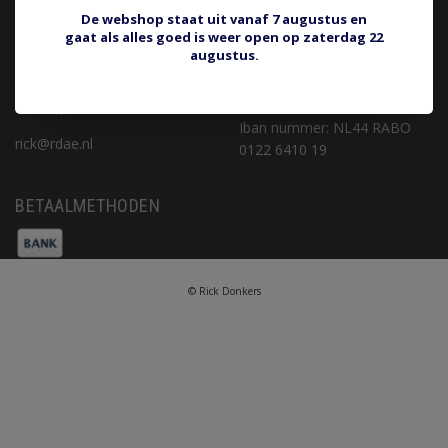
Privacy Policy
rick@rdae.nl
De webshop staat uit vanaf 7 augustus en
gaat als alles goed is weer open op zaterdag 22
Betaalmethoden
augustus.
Verzenden & retourneren
KvK nummer: 16067342
Klantenservice
BTW nummer:
Sitemap
NL001768158B83
Iban nummer: NL44 RABO
rick@rdae.nl
0122 6410 19
BETAALMETHODEN
© Rick Donkers