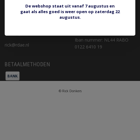
Privacy Policy
rick@rdae.nl
De webshop staat uit vanaf 7 augustus en
gaat als alles goed is weer open op zaterdag 22
Betaalmethoden
augustus.
Verzenden & retourneren
KvK nummer: 16067342
Klantenservice
BTW nummer:
Sitemap
NL001768158B83
Iban nummer: NL44 RABO
rick@rdae.nl
0122 6410 19
BETAALMETHODEN
© Rick Donkers