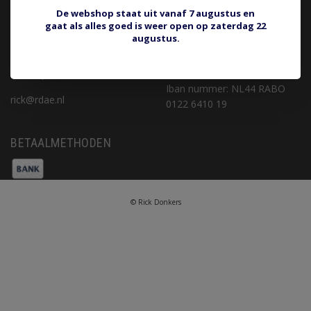
Privacy Policy
rick@rdae.nl
De webshop staat uit vanaf 7 augustus en
gaat als alles goed is weer open op zaterdag 22
Betaalmethoden
augustus.
Verzenden & retourneren
KvK nummer: 16067342
Klantenservice
BTW nummer:
Sitemap
NL001768158B83
Iban nummer: NL44 RABO
rick@rdae.nl
0122 6410 19
BETAALMETHODEN
© Rick Donkers