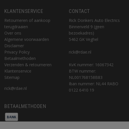
KLANTENSERVICE
CONTACT
Retourneren of aankoop
Rick Donkers Auto Electrics
terugdraaien
Binnenveld 9 (geen
Over ons
bezoekadres)
Algemene voorwaarden
5462 GK Veghel
Disclaimer
Privacy Policy
rick@rdae.nl
Betaalmethoden
Verzenden & retourneren
KvK nummer: 16067342
Klantenservice
BTW nummer:
Sitemap
NL001768158B83
Iban nummer: NL44 RABO
rick@rdae.nl
0122 6410 19
BETAALMETHODEN