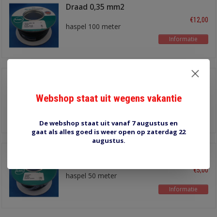
Draad 0,35 mm2
zwart/wit
€12,00
haspel 100 meter
Informatie
Draad 0,35 mm2 zwart
30 meter
€6,00
Webshop staat uit wegens vakantie
Informatie
De webshop staat uit vanaf 7 augustus en
gaat als alles goed is weer open op zaterdag 22
augustus.
Draad 0,35 mm2 zwart
€5,00
haspel 50 meter
Informatie