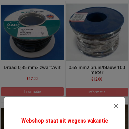
Draad 0,35 mm2 zwart/wit
0.65 mm2 bruin/blauw 100
meter
€12,00
€12,00
Informatie
Informatie
Webshop staat uit wegens vakantie