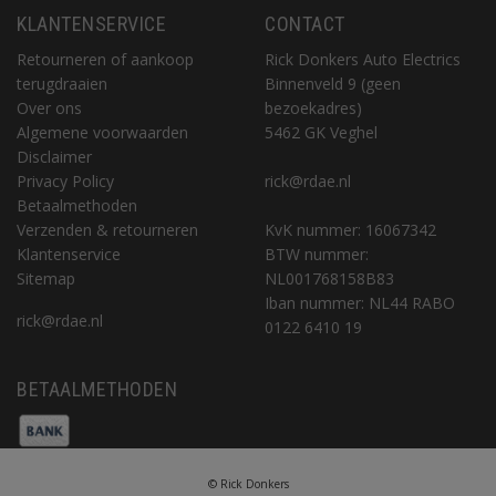
KLANTENSERVICE
CONTACT
Retourneren of aankoop
Rick Donkers Auto Electrics
terugdraaien
Binnenveld 9 (geen
Over ons
bezoekadres)
Algemene voorwaarden
5462 GK Veghel
Disclaimer
Privacy Policy
rick@rdae.nl
Betaalmethoden
Verzenden & retourneren
KvK nummer: 16067342
Klantenservice
BTW nummer:
Sitemap
NL001768158B83
Iban nummer: NL44 RABO
rick@rdae.nl
0122 6410 19
BETAALMETHODEN
© Rick Donkers