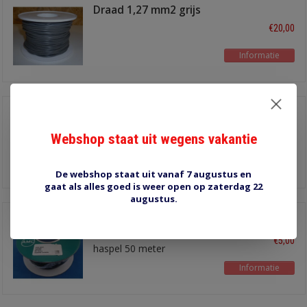
Draad 1,27 mm2 grijs
50 meter
€20,00
Informatie
Draad 0,53 mm2 wit
100 meter
€12,00
Webshop staat uit wegens vakantie
Informatie
De webshop staat uit vanaf 7 augustus en
gaat als alles goed is weer open op zaterdag 22
augustus.
Draad 0,35 mm2 zwart
€5,00
haspel 50 meter
Informatie