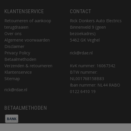
KLANTENSERVICE
CONTACT
Retourneren of aankoop
Rick Donkers Auto Electrics
terugdraaien
Binnenveld 9 (geen
Over ons
bezoekadres)
Algemene voorwaarden
5462 GK Veghel
Disclaimer
Privacy Policy
rick@rdae.nl
Betaalmethoden
Verzenden & retourneren
KvK nummer: 16067342
Klantenservice
BTW nummer:
Sitemap
NL001768158B83
Iban nummer: NL44 RABO
rick@rdae.nl
0122 6410 19
BETAALMETHODEN