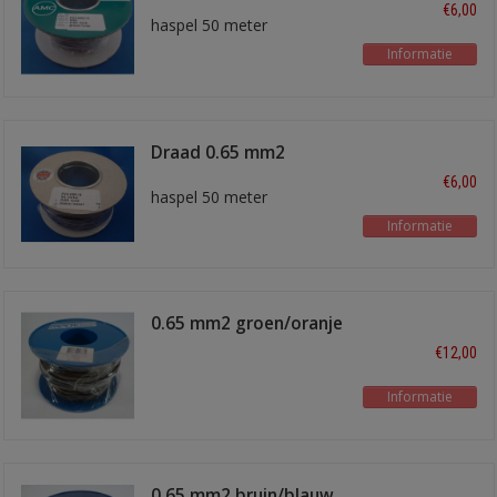
€6,00
haspel 50 meter
Informatie
Draad 0.65 mm2
paars/zwart
€6,00
haspel 50 meter
Informatie
0.65 mm2 groen/oranje
100 meter
€12,00
Informatie
0.65 mm2 bruin/blauw