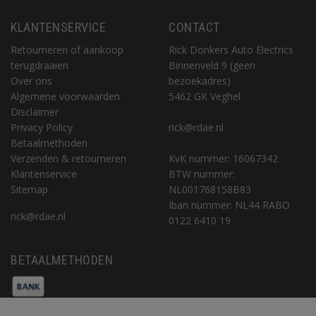
KLANTENSERVICE
CONTACT
Retourneren of aankoop
Rick Donkers Auto Electrics
terugdraaien
Binnenveld 9 (geen
Over ons
bezoekadres)
Algemene voorwaarden
5462 GK Veghel
Disclaimer
Privacy Policy
rick@rdae.nl
Betaalmethoden
Verzenden & retourneren
KvK nummer: 16067342
Klantenservice
BTW nummer:
Sitemap
NL001768158B83
Iban nummer: NL44 RABO
rick@rdae.nl
0122 6410 19
BETAALMETHODEN