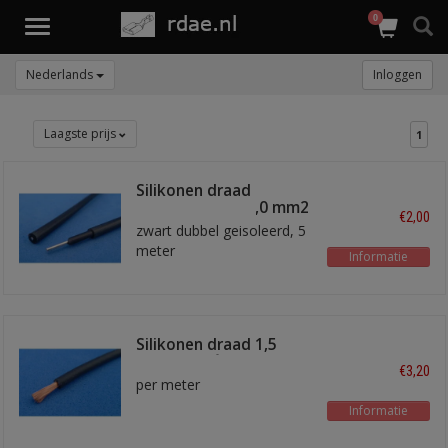
0
Toggle
navigation
Nederlands
Inloggen
Laagste prijs
1
Silikonen draad
massieve kern 1,0 mm2
€2,00
zwart dubbel geisoleerd, 5
meter
Informatie
Silikonen draad 1,5
mm2 -180 °C
€3,20
per meter
Informatie