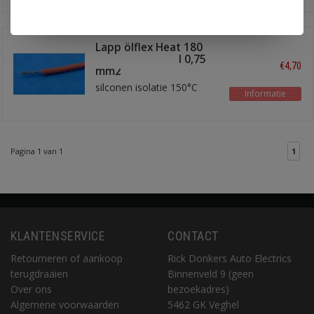
Lapp ölflex Heat 180
SIF A draad rood 0,75
€4,70
mm2
silconen isolatie 150°C
Informatie
Pagina 1 van 1
1
KLANTENSERVICE
CONTACT
Retourneren of aankoop
Rick Donkers Auto Electrics
terugdraaien
Binnenveld 9 (geen
Over ons
bezoekadres)
Algemene voorwaarden
5462 GK Veghel