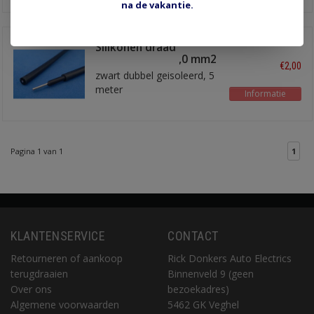
na de vakantie.
Silikonen draad
massieve kern 1,0 mm2
€2,00
zwart dubbel geisoleerd, 5
meter
Informatie
Pagina 1 van 1
1
KLANTENSERVICE
CONTACT
Retourneren of aankoop
Rick Donkers Auto Electrics
terugdraaien
Binnenveld 9 (geen
Over ons
bezoekadres)
Algemene voorwaarden
5462 GK Veghel