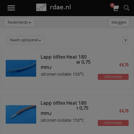
0
Toggle
navigation
Nederlands
Inloggen
Naam oplopend
1
Lapp ölflex Heat 180
SIF A draad blauw 0,75
€4,70
mm2
silconen isolatie 150°C
Informatie
Lapp ölflex Heat 180
SIF A draad bruin 0,75
€4,70
mm2
silconen isolatie 150°C
Informatie