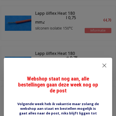
Lapp ölflex Heat 180
SIF A draad rood 0,75
€4,70
mm2
silconen isolatie 150°C
Informatie
Lapp ölflex Heat 180
SIF A draad zwart 0,75
€4,70
mm2
silconen isolatie 150°C
Informatie
Webshop staat nog aan, alle
bestellingen gaan deze week nog op
de post
Silikonen draad 1,5
mm2 -180 °C
€3,20
per meter
Volgende week heb ik vakantie maar zolang de
webshop aan staat en bestellen mogelijk is
Informatie
gaat alles naar de post, niks blijft liggen tot