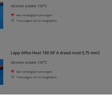
silconen isolatie 150°C
Aan verlanglijst toevoegen
Toevoegen om te vergelijken
Lapp ölflex Heat 180 SIF A draad rood 0,75 mm2
silconen isolatie 150°C
Aan verlanglijst toevoegen
Toevoegen om te vergelijken
Lapp ölflex Heat 180 SIF A draad zwart 0,75 mm2