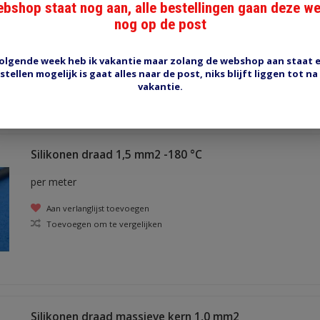
bshop staat nog aan, alle bestellingen gaan deze w
silconen isolatie 150°C
nog op de post
Aan verlanglijst toevoegen
olgende week heb ik vakantie maar zolang de webshop aan staat 
Toevoegen om te vergelijken
stellen mogelijk is gaat alles naar de post, niks blijft liggen tot na
vakantie.
Silikonen draad 1,5 mm2 -180 °C
per meter
Aan verlanglijst toevoegen
Toevoegen om te vergelijken
Silikonen draad massieve kern 1,0 mm2