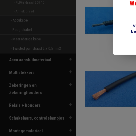
We
- FLR6Y draad 200 °C  
- Antiek draad 
- Accukabel 
V
- Bougiekabel 
be
- Meeraderige kabel 
- Twisted pair draad 2 x 0,5 mm2 
Accu aansluitmateriaal
Multistekkers
Zekeringen en
Zekeringhouders
Relais + houders
Schakelaars, controlelampjes
Montagemateriaal