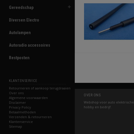
Gereedschap
Diversen Electro
Autolampen
Autoradio accessoires
Restposten
KLANTENSERVICE
Retourneren of aankoop terugdraaien
Over ons
OVER ONS
Algemene voorwaarden
Webshop voor auto elektrische
Disclaimer
hobby en bedrijf.
Privacy Policy
Betaalmethoden
Verzenden & retourneren
Klantenservice
Sitemap