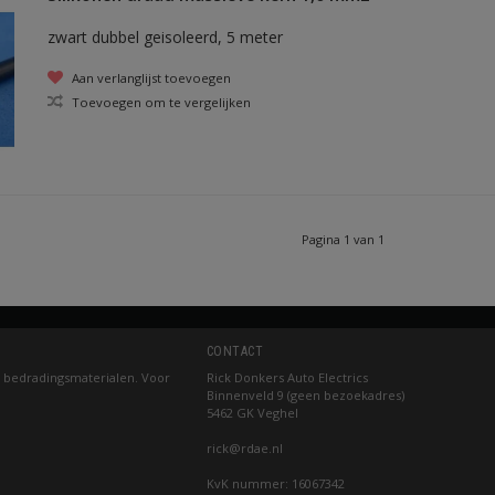
zwart dubbel geisoleerd, 5 meter
Aan verlanglijst toevoegen
Toevoegen om te vergelijken
Pagina 1 van 1
CONTACT
 bedradingsmaterialen. Voor
Rick Donkers Auto Electrics
Binnenveld 9 (geen bezoekadres)
5462 GK Veghel
rick@rdae.nl
KvK nummer: 16067342