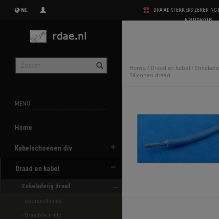
NL
DRAAD STEKKERS ZEKERIN
KRIMPKOUS
Home
/
Draad en kabel
/
Enkelade
Siliconen draad
MENU
Home
Kabelschoenen div
Draad en kabel
- Enkeladerig draad 
- doorsnede info
- Draadkleur info