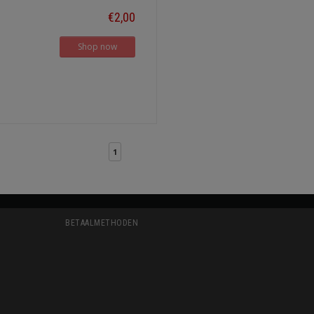
€2,00
Shop now
1
BETAALMETHODEN