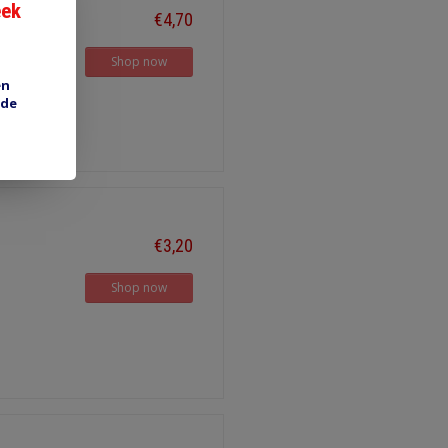
eek
€4,70
Shop now
en
 de
€3,20
Shop now