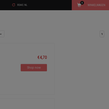
0
WINKELWAGEN
RDAE.NL
1
€4,70
Shop now