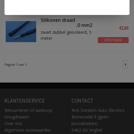
Silikonen draad
massieve kern 1,0 mm2
€2,00
zwart dubbel geisoleerd, 5
meter
Informatie
Pagina 1 van 1
1
KLANTENSERVICE
CONTACT
Retourneren of aankoop
Rick Donkers Auto Electrics
terugdraaien
Binnenveld 9 (geen
Over ons
bezoekadres)
Algemene voorwaarden
5462 GK Veghel