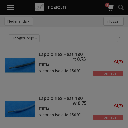
0
Toggle
navigation
Nederlands
Inloggen
Hoogste prijs
1
Lapp ölflex Heat 180
SIF A draad zwart 0,75
€4,70
mm2
silconen isolatie 150°C
Informatie
Lapp ölflex Heat 180
SIF A draad blauw 0,75
€4,70
mm2
silconen isolatie 150°C
Informatie