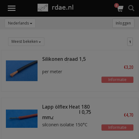
0
Toggle
navigation
Nederlands
Inloggen
Meest bekeken
1
Silikonen draad 1,5
mm2 -180 °C
€3,20
per meter
Informatie
Lapp ölflex Heat 180
SIF A draad rood 0,75
€4,70
mm2
silconen isolatie 150°C
Informatie