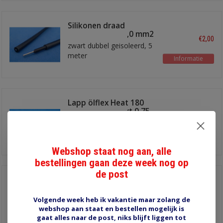
Silikonen draad
massieve kern 1,0 mm2
€2,00
zwart dubbel geisoleerd, 5
meter
Informatie
Lapp ölflex Heat 180
SIF A draad zwart 0,75
€4,70
mm2
silconen isolatie 150°C
Informatie
Webshop staat nog aan, alle
bestellingen gaan deze week nog op
de post
Lapp ölflex Heat 180
SIF A draad blauw 0,75
€4,70
mm2
Volgende week heb ik vakantie maar zolang de
silconen isolatie 150°C
webshop aan staat en bestellen mogelijk is
Informatie
gaat alles naar de post, niks blijft liggen tot