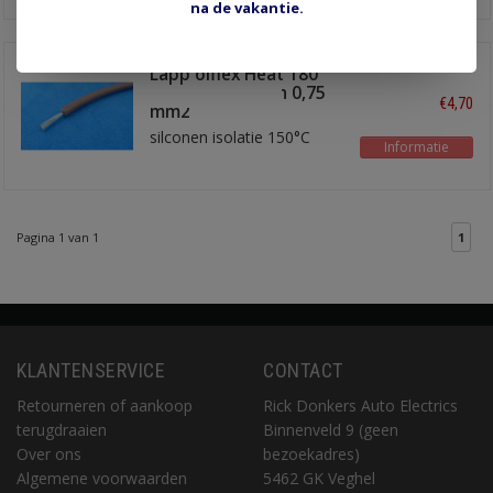
na de vakantie.
Lapp ölflex Heat 180
SIF A draad bruin 0,75
€4,70
mm2
silconen isolatie 150°C
Informatie
Pagina 1 van 1
1
KLANTENSERVICE
CONTACT
Retourneren of aankoop
Rick Donkers Auto Electrics
terugdraaien
Binnenveld 9 (geen
Over ons
bezoekadres)
Algemene voorwaarden
5462 GK Veghel