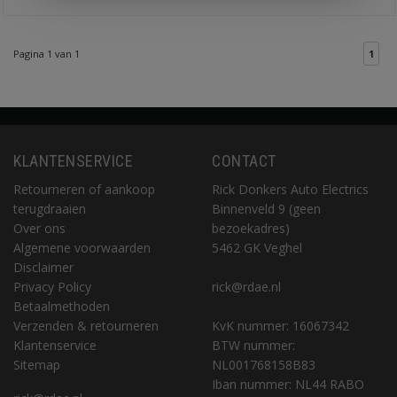
Pagina 1 van 1
1
KLANTENSERVICE
CONTACT
Retourneren of aankoop
Rick Donkers Auto Electrics
terugdraaien
Binnenveld 9 (geen
Over ons
bezoekadres)
Algemene voorwaarden
5462 GK Veghel
Disclaimer
Privacy Policy
rick@rdae.nl
Betaalmethoden
Verzenden & retourneren
KvK nummer: 16067342
Klantenservice
BTW nummer:
Sitemap
NL001768158B83
Iban nummer: NL44 RABO