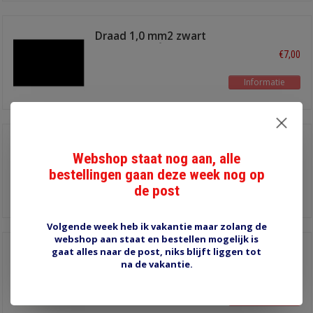
Draad 1,0 mm2 zwart
FLR6Y-A 200°C
€7,00
Informatie
Draad 0,75 mm2
zwart/wit FLR6Y-A
Webshop staat nog aan, alle
€5,45
200°C
bestellingen gaan deze week nog op
de post
Informatie
Volgende week heb ik vakantie maar zolang de
webshop aan staat en bestellen mogelijk is
gaat alles naar de post, niks blijft liggen tot
Draad 0,5 mm2 bruin
FLR6Y-A 200°C
na de vakantie.
€4,35
Informatie