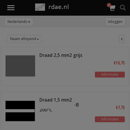
0
Toggle
navigation
Nederlands
Inloggen
Naam aflopend
1
Draad 2,5 mm2 grijs
FLR6Y-B 200°C
€10,75
Informatie
Draad 1,5 mm2
zwart/wit FLR6Y-B
€7,75
200°C
Informatie