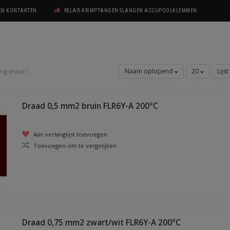
GEN KONTAKTEN
RELAIS KRIMPTANGEN SLANGEN ACCUPOOLKLEMMEN
Naam oplopend
20
Lijst
rig draad
/
Draad 0,5 mm2 bruin FLR6Y-A 200°C
Aan verlanglijst toevoegen
Toevoegen om te vergelijken
Draad 0,75 mm2 zwart/wit FLR6Y-A 200°C