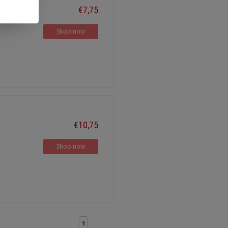
€7,75
Shop now
€10,75
Shop now
1