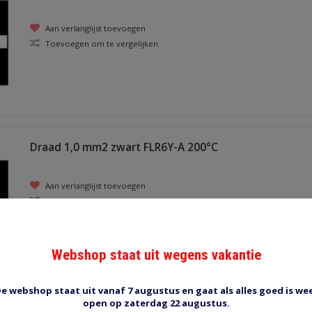
Aan verlanglijst toevoegen
Toevoegen om te vergelijken
Draad 1,0 mm2 zwart FLR6Y-A 200°C
Aan verlanglijst toevoegen
Toevoegen om te vergelijken
Webshop staat uit wegens vakantie
e webshop staat uit vanaf 7 augustus en gaat als alles goed is we
open op zaterdag 22 augustus.
Draad 1,5 mm2 zwart/wit FLR6Y-B 200°C