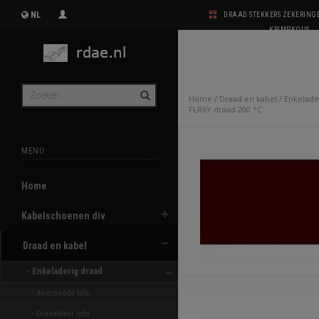
NL
DRAAD STEKKERS ZEKERIN
KRIMPKOUS
Home
/
Draad en kabel
/
Enkelade
FLR6Y draad 200 °C
MENU
Home
Kabelschoenen div
Draad en kabel
- Enkeladerig draad 
- doorsnede info
- Draadkleur info