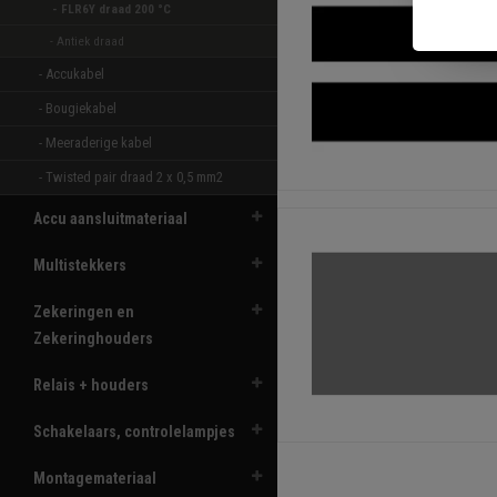
- FLR6Y draad 200 °C  
- Antiek draad 
- Accukabel 
- Bougiekabel 
- Meeraderige kabel 
- Twisted pair draad 2 x 0,5 mm2 
Accu aansluitmateriaal
Multistekkers
Zekeringen en
Zekeringhouders
Relais + houders
Schakelaars, controlelampjes
Montagemateriaal