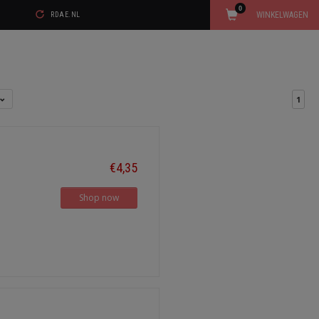
0
WINKELWAGEN
RDAE.NL
1
€4,35
Shop now