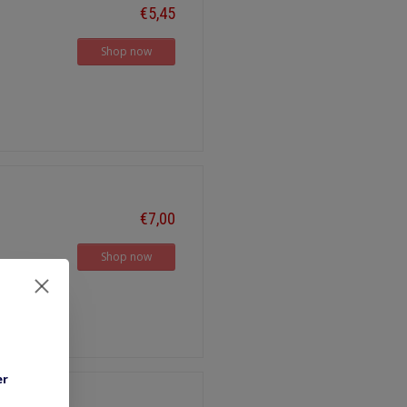
€5,45
Shop now
€7,00
Shop now
er