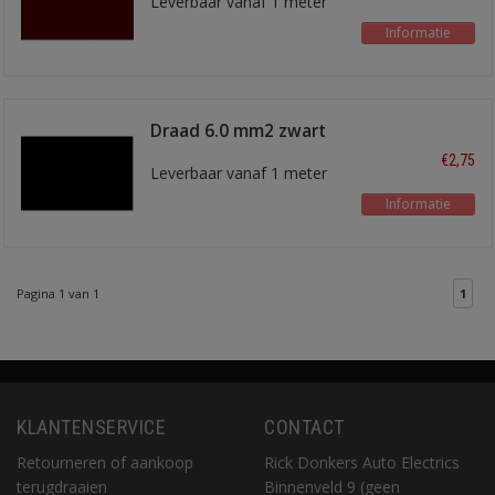
Leverbaar vanaf 1 meter
Informatie
Draad 6.0 mm2 zwart
€2,75
Leverbaar vanaf 1 meter
Informatie
Pagina 1 van 1
1
KLANTENSERVICE
CONTACT
Retourneren of aankoop
Rick Donkers Auto Electrics
terugdraaien
Binnenveld 9 (geen