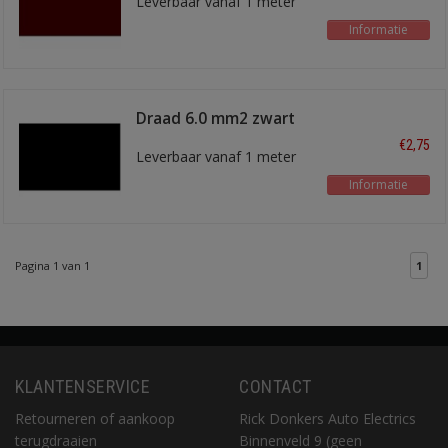
Leverbaar vanaf 1 meter
Informatie
Draad 6.0 mm2 zwart
€2,75
Leverbaar vanaf 1 meter
Informatie
Pagina 1 van 1
1
KLANTENSERVICE
CONTACT
Retourneren of aankoop
Rick Donkers Auto Electrics
terugdraaien
Binnenveld 9 (geen