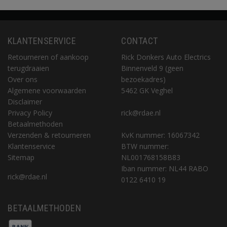
KLANTENSERVICE
CONTACT
Retourneren of aankoop
Rick Donkers Auto Electrics
terugdraaien
Binnenveld 9 (geen
Over ons
bezoekadres)
Algemene voorwaarden
5462 GK Veghel
Disclaimer
Privacy Policy
rick@rdae.nl
Betaalmethoden
Verzenden & retourneren
KvK nummer: 16067342
Klantenservice
BTW nummer:
Sitemap
NL001768158B83
Iban nummer: NL44 RABO
rick@rdae.nl
0122 6410 19
BETAALMETHODEN