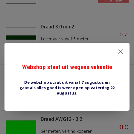
Informatie
Draad 3.0 mm2
wit/groen
€5,70
Leverbaar vanaf 5 meter
Informatie
Webshop staat uit wegens vakantie
Draad 3.0 mm2
wit/rood
€5,70
De webshop staat uit vanaf 7 augustus en
Leverbaar vanaf 5 meter
gaat als alles goed is weer open op zaterdag 22
Informatie
augustus.
Draad AWG12 - 3,2
mm2 lichtgroen
€1,50
per meter, vertind koperen