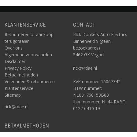
KLANTENSERVICE
CONTACT
Retourneren of aankoop
Rick Donkers Auto Electrics
terugdraaien
Binnenveld 9 (geen
Over ons
bezoekadres)
Algemene voorwaarden
5462 GK Veghel
Disclaimer
Privacy Policy
rick@rdae.nl
Betaalmethoden
Verzenden & retourneren
KvK nummer: 16067342
Klantenservice
BTW nummer:
Sitemap
NL001768158B83
Iban nummer: NL44 RABO
rick@rdae.nl
0122 6410 19
BETAALMETHODEN