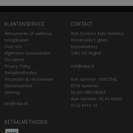
KLANTENSERVICE
CONTACT
Retourneren of aankoop
Rick Donkers Auto Electrics
terugdraaien
Binnenveld 9 (geen
Over ons
bezoekadres)
Algemene voorwaarden
5462 GK Veghel
Disclaimer
Privacy Policy
rick@rdae.nl
Betaalmethoden
Verzenden & retourneren
KvK nummer: 16067342
Klantenservice
BTW nummer:
Sitemap
NL001768158B83
Iban nummer: NL44 RABO
rick@rdae.nl
0122 6410 19
BETAALMETHODEN